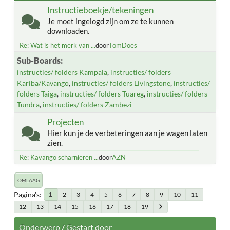
Instructieboekje/tekeningen
Je moet ingelogd zijn om ze te kunnen
downloaden.
Re: Wat is het merk van ...
door
TomDoes
Sub-Boards
instructies/ folders Kampala
instructies/ folders
Kariba/Kavango
instructies/ folders Livingstone
instructies/
folders Taiga
instructies/ folders Tuareg
instructies/ folders
Tundra
instructies/ folders Zambezi
Projecten
Hier kun je de verbeteringen aan je wagen laten
zien.
Re: Kavango scharnieren ...
door
AZN
OMLAAG
Pagina's
2
3
4
5
6
7
8
9
10
11
1
12
13
14
15
16
17
18
19
Onderwerp
/
Gestart door