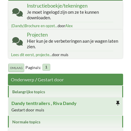
Instructieboekje/tekeningen
Je moet ingelogd zijn om ze te kunnen
downloaden.
(Dandy)Brochure en opzet...
door
Alex
Projecten
Hier kun je de verbeteringen aan je wagen laten
zien.
Lees dit eerst, projecte...
door muis
Pagina's
1
OMLAAG
Onderwerp
/
Gestart door
Belangrijke topics
Dandy tenttrailers , Riva Dandy
Gestart door muis
Normale topics