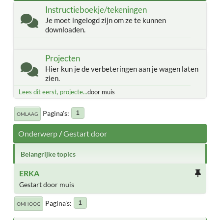
Instructieboekje/tekeningen
Je moet ingelogd zijn om ze te kunnen
downloaden.
Projecten
Hier kun je de verbeteringen aan je wagen laten
zien.
Lees dit eerst, projecte...
door muis
Pagina's
1
OMLAAG
Onderwerp
/
Gestart door
Belangrijke topics
ERKA
Gestart door muis
Pagina's
1
OMHOOG