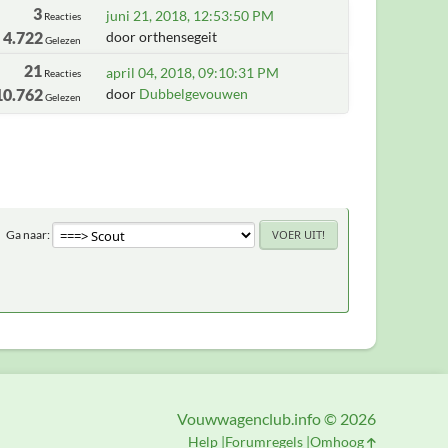
3
juni 21, 2018, 12:53:50 PM
Reacties
4.722
door orthensegeit
Gelezen
21
april 04, 2018, 09:10:31 PM
Reacties
10.762
door
Dubbelgevouwen
Gelezen
Ga naar
Vouwwagenclub.info © 2026
Help
Forumregels
Omhoog