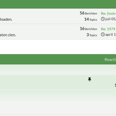
56
Re: (instr
Berichten
14
juli 0
loaden.
Topics
16
Re: 1979 R
Berichten
3
april 
aten zien.
Topics
Reacti