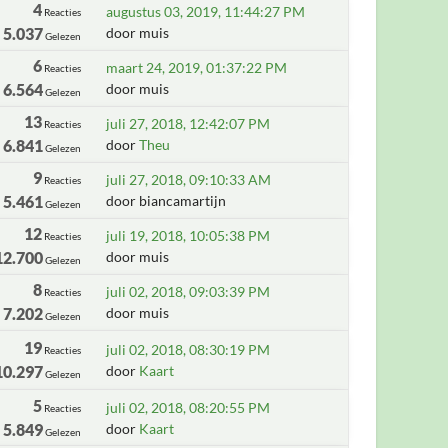
4
augustus 03, 2019, 11:44:27 PM
Reacties
5.037
door muis
Gelezen
6
maart 24, 2019, 01:37:22 PM
Reacties
6.564
door muis
Gelezen
13
juli 27, 2018, 12:42:07 PM
Reacties
6.841
door
Theu
Gelezen
9
juli 27, 2018, 09:10:33 AM
Reacties
5.461
door biancamartijn
Gelezen
12
juli 19, 2018, 10:05:38 PM
Reacties
12.700
door muis
Gelezen
8
juli 02, 2018, 09:03:39 PM
Reacties
7.202
door muis
Gelezen
19
juli 02, 2018, 08:30:19 PM
Reacties
10.297
door
Kaart
Gelezen
5
juli 02, 2018, 08:20:55 PM
Reacties
5.849
door
Kaart
Gelezen