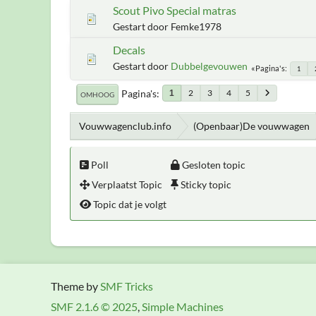
Scout Pivo Special matras
Gestart door Femke1978
Decals
Gestart door
Dubbelgevouwen
Pagina's
1
Pagina's
2
3
4
5
1
OMHOOG
Vouwwagenclub.info
(Openbaar)De vouwwagen
Poll
Gesloten topic
Verplaatst Topic
Sticky topic
Topic dat je volgt
Theme by
SMF Tricks
SMF 2.1.6 © 2025
,
Simple Machines