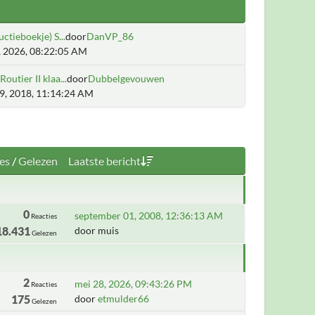
uctieboekje) S...
door
DanVP_86
5, 2026, 08:22:05 AM
outier II klaa...
door
Dubbelgevouwen
19, 2018, 11:14:24 AM
es
/
Gelezen
Laatste bericht
0
september 01, 2008, 12:36:13 AM
Reacties
18.431
door muis
Gelezen
2
mei 28, 2026, 09:43:26 PM
Reacties
175
door
etmulder66
Gelezen