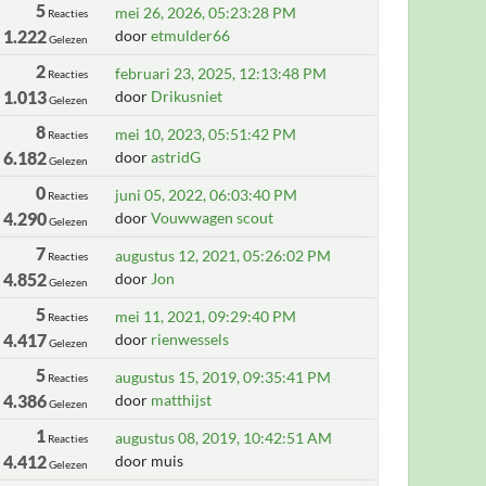
5
mei 26, 2026, 05:23:28 PM
Reacties
1.222
door
etmulder66
Gelezen
2
februari 23, 2025, 12:13:48 PM
Reacties
1.013
door
Drikusniet
Gelezen
8
mei 10, 2023, 05:51:42 PM
Reacties
6.182
door
astridG
Gelezen
0
juni 05, 2022, 06:03:40 PM
Reacties
4.290
door
Vouwwagen scout
Gelezen
7
augustus 12, 2021, 05:26:02 PM
Reacties
4.852
door
Jon
Gelezen
5
mei 11, 2021, 09:29:40 PM
Reacties
4.417
door
rienwessels
Gelezen
5
augustus 15, 2019, 09:35:41 PM
Reacties
4.386
door
matthijst
Gelezen
1
augustus 08, 2019, 10:42:51 AM
Reacties
4.412
door muis
Gelezen