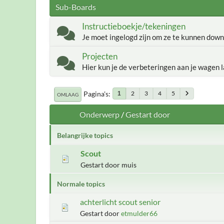
Sub-Boards
Instructieboekje/tekeningen
Je moet ingelogd zijn om ze te kunnen down
Projecten
Hier kun je de verbeteringen aan je wagen l
Pagina's
2
3
4
5
1
OMLAAG
Onderwerp
/
Gestart door
Belangrijke topics
Scout
Gestart door muis
Normale topics
achterlicht scout senior
Gestart door
etmulder66