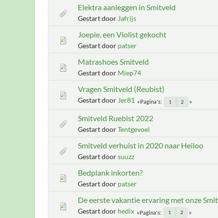
Elektra aanleggen in Smitveld
Gestart door
Jafrijs
Joepie, een Violist gekocht
Gestart door
patser
Matrashoes Smitveld
Gestart door
Miep74
Vragen Smitveld (Reubist)
Gestart door
Jer81
Pagina's
1
2
Smitveld Ruebist 2022
Gestart door
Tentgevoel
Smitveld verhuist in 2020 naar Heiloo
Gestart door
suuzz
Bedplank inkorten?
Gestart door
patser
De eerste vakantie ervaring met onze Smit
Gestart door
hedix
Pagina's
1
2