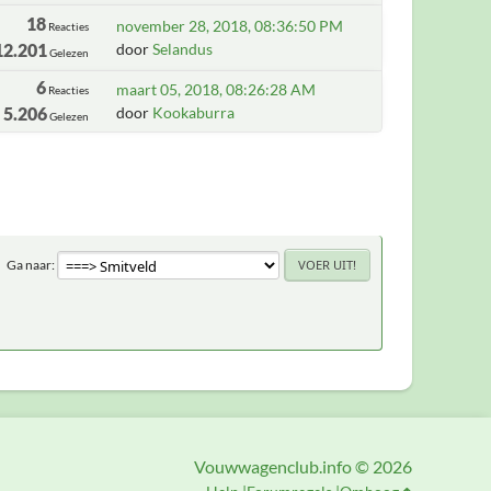
18
november 28, 2018, 08:36:50 PM
Reacties
12.201
door
Selandus
Gelezen
6
maart 05, 2018, 08:26:28 AM
Reacties
5.206
door
Kookaburra
Gelezen
Ga naar
Vouwwagenclub.info © 2026