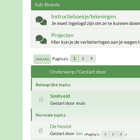
Sub-Boards
Instructieboekje/tekeningen
Je moet ingelogd zijn om ze te kunnen down
Projecten
Hier kun je de verbeteringen aan je wagen l
Pagina's
2
1
OMLAAG
Onderwerp
/
Gestart door
Belangrijke topics
Smitveld
Gestart door muis
Normale topics
De Novist
Gestart door
Jon
Pagina's
1
2
3