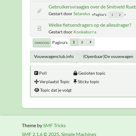
Gebruikersvraagjes over de Smitveld Rueb
Gestart door
Selandus
Pagina's
1
2
Welke fietsendragers op de allesdrager?
Gestart door
Kookaburra
Pagina's
2
1
OMHOOG
Vouwwagenclub.info
(Openbaar)De vouwwagen
Poll
Gesloten topic
Verplaatst Topic
Sticky topic
Topic dat je volgt
Theme by
SMF Tricks
SMF 2.1.6 © 2025
,
Simple Machines