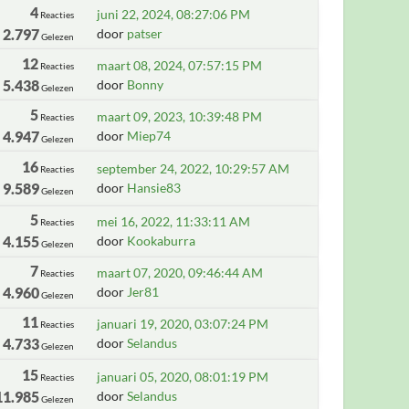
4
juni 22, 2024, 08:27:06 PM
Reacties
2.797
door
patser
Gelezen
12
maart 08, 2024, 07:57:15 PM
Reacties
5.438
door
Bonny
Gelezen
5
maart 09, 2023, 10:39:48 PM
Reacties
4.947
door
Miep74
Gelezen
16
september 24, 2022, 10:29:57 AM
Reacties
9.589
door
Hansie83
Gelezen
5
mei 16, 2022, 11:33:11 AM
Reacties
4.155
door
Kookaburra
Gelezen
7
maart 07, 2020, 09:46:44 AM
Reacties
4.960
door
Jer81
Gelezen
11
januari 19, 2020, 03:07:24 PM
Reacties
4.733
door
Selandus
Gelezen
15
januari 05, 2020, 08:01:19 PM
Reacties
11.985
door
Selandus
Gelezen