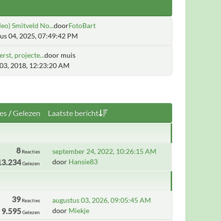
eo) Smitveld No...
door
FotoBart
us 04, 2025, 07:49:42 PM
erst, projecte...
door muis
03, 2018, 12:23:20 AM
es
/
Gelezen
Laatste bericht
8
september 24, 2022, 10:26:15 AM
Reacties
13.234
door
Hansie83
Gelezen
39
augustus 03, 2026, 09:05:45 AM
Reacties
9.595
door
Miekje
Gelezen