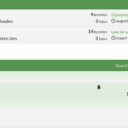
4
(Opzetvid
Berichten
3
august
loaden.
Topics
14
Lees dit e
Berichten
3
maart 
aten zien.
Topics
Reacti