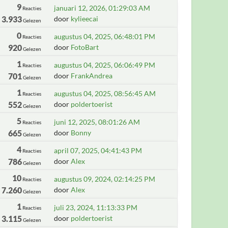
9
januari 12, 2026, 01:29:03 AM
Reacties
3.933
door
kylieecai
Gelezen
0
augustus 04, 2025, 06:48:01 PM
Reacties
920
door
FotoBart
Gelezen
1
augustus 04, 2025, 06:06:49 PM
Reacties
701
door
FrankAndrea
Gelezen
1
augustus 04, 2025, 08:56:45 AM
Reacties
552
door
poldertoerist
Gelezen
5
juni 12, 2025, 08:01:26 AM
Reacties
665
door
Bonny
Gelezen
4
april 07, 2025, 04:41:43 PM
Reacties
786
door
Alex
Gelezen
10
augustus 09, 2024, 02:14:25 PM
Reacties
7.260
door
Alex
Gelezen
1
juli 23, 2024, 11:13:33 PM
Reacties
3.115
door
poldertoerist
Gelezen