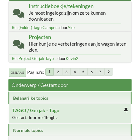
Instructieboekje/tekeningen
Je moet ingelogd zijn om ze te kunnen
downloaden.
Re: (Folder) Tago Camper...
door
Alex
Projecten
Hier kun je de verbeteringen aan je wagen laten
zien.
Re: Project Gerjak Tago ...
door
Kevin2
Pagina's
2
3
4
5
6
7
1
OMLAAG
Onderwerp
/
Gestart door
Belangrijke topics
TAGO / Gerjak - Tago
Gestart door mr4hughz
Normale topics