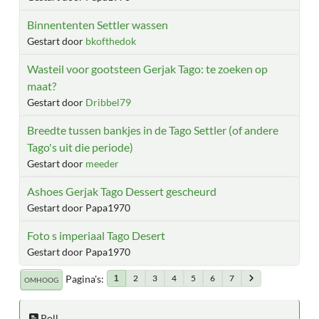
Binnententen Settler wassen
Gestart door
bkofthedok
Wasteil voor gootsteen Gerjak Tago: te zoeken op
maat?
Gestart door
Dribbel79
Breedte tussen bankjes in de Tago Settler (of andere
Tago's uit die periode)
Gestart door
meeder
Ashoes Gerjak Tago Dessert gescheurd
Gestart door Papa1970
Foto s imperiaal Tago Desert
Gestart door Papa1970
Pagina's
2
3
4
5
6
7
1
OMHOOG
Poll