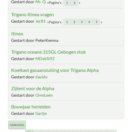
Gestart door
Mr. Q
Pagina's
1
2
Trigano Itinea vragen
Gestart door
Jer81
Pagina's
1
2
3
4
5
Itinea
Gestart door PeterKemna
Trigano oceane 315GL Gebogen stok
Gestart door
MDekSi92
Koelkast gasaansluiting voor Trigano Alpha
Gestart door
davidv
Zijtent voor de Alpha
Gestart door
OmeLeen
Bouwjaar herleiden
Gestart door
Gertje
OMHOOG