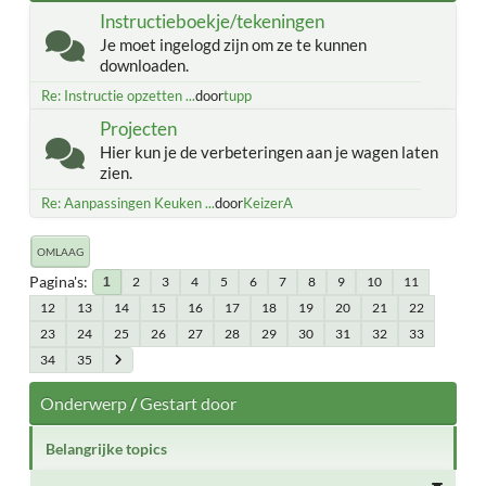
Instructieboekje/tekeningen
Je moet ingelogd zijn om ze te kunnen
downloaden.
Re: Instructie opzetten ...
door
tupp
Projecten
Hier kun je de verbeteringen aan je wagen laten
zien.
Re: Aanpassingen Keuken ...
door
KeizerA
OMLAAG
Pagina's
2
3
4
5
6
7
8
9
10
11
1
12
13
14
15
16
17
18
19
20
21
22
23
24
25
26
27
28
29
30
31
32
33
34
35
Onderwerp
/
Gestart door
Belangrijke topics