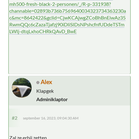
mh500-fresh-black-2-personen/_/R-p-331938?
channable=02893b736b7569640034323734363230a
c&mc=8642422&gclid=CjwKCAjwgZCoBhBnEiwAz35
RwmQQc6cZazaTjafzj90iDliSIDsNPshcfnfUDdeTSTm
LWIj-dtqLxhoCHRkQAvD_BwE
Alex
Klapgek
Adminiklaptor
#2
september 16, 2023, 09:04:30 AM
Zal ze erbij zetten.