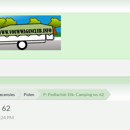
ecensies
Polen
P: Podlachië: Ełk: Camping no. 62
. 62
5:24 PM