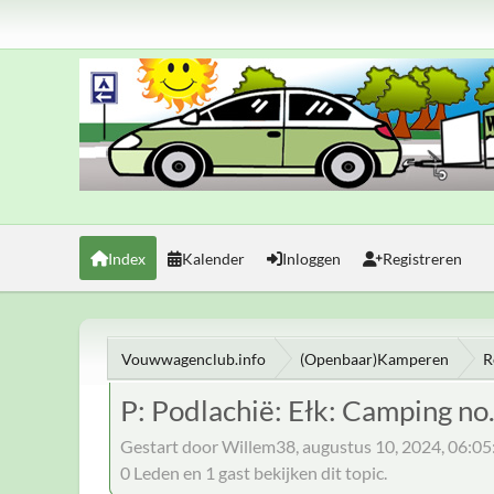
Index
Kalender
Inloggen
Registreren
Vouwwagenclub.info
(Openbaar)Kamperen
R
P: Podlachië: Ełk: Camping no
Gestart door Willem38, augustus 10, 2024, 06:0
0 Leden en 1 gast bekijken dit topic.