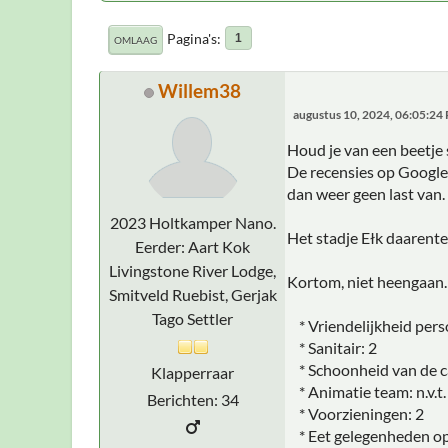
Pagina's
1
OMLAAG
Willem38
augustus 10, 2024, 06:05:24
Houd je van een beetje 
De recensies op Google 
dan weer geen last van.
2023 Holtkamper Nano.
Het stadje Ełk daarente
Eerder: Aart Kok
Livingstone River Lodge,
Kortom, niet heengaan.
Smitveld Ruebist, Gerjak
Tago Settler
* Vriendelijkheid pers
* Sanitair: 2
* Schoonheid van de ca
Klapperraar
* Animatie team: n.v.t.
Berichten: 34
* Voorzieningen: 2
* Eet gelegenheden op 