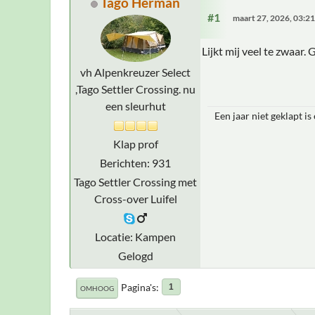
Tago Herman
#1
maart 27, 2026, 03:2
Lijkt mij veel te zwaar
vh Alpenkreuzer Select
,Tago Settler Crossing. nu
een sleurhut
Een jaar niet geklapt is
Klap prof
Berichten: 931
Tago Settler Crossing met
Cross-over Luifel
Locatie: Kampen
Gelogd
Pagina's
1
OMHOOG