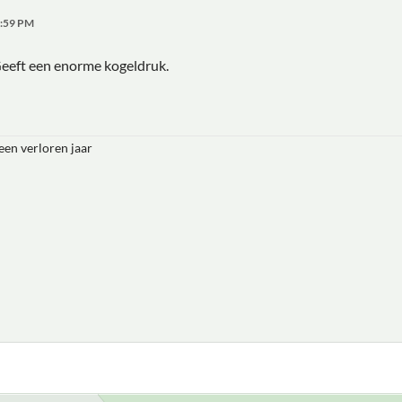
1:59 PM
. Geeft een enorme kogeldruk.
 een verloren jaar