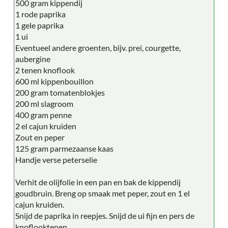
500 gram kippendij
1 rode paprika
1 gele paprika
1 ui
Eventueel andere groenten, bijv. prei, courgette,
aubergine
2 tenen knoflook
600 ml kippenbouillon
200 gram tomatenblokjes
200 ml slagroom
400 gram penne
2 el cajun kruiden
Zout en peper
125 gram parmezaanse kaas
Handje verse peterselie
Verhit de olijfolie in een pan en bak de kippendij
goudbruin. Breng op smaak met peper, zout en 1 el
cajun kruiden.
Snijd de paprika in reepjes. Snijd de ui fijn en pers de
knoflooktenen.