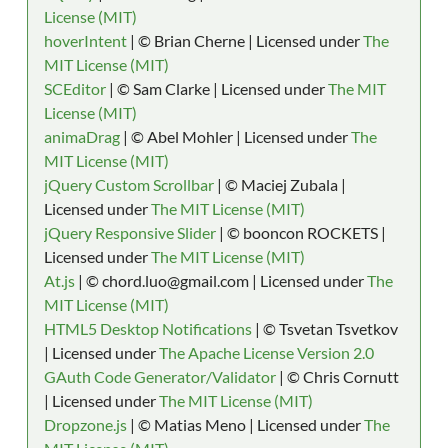
License (MIT)
hoverIntent
| © Brian Cherne | Licensed under
The
MIT License (MIT)
SCEditor
| © Sam Clarke | Licensed under
The MIT
License (MIT)
animaDrag
| © Abel Mohler | Licensed under
The
MIT License (MIT)
jQuery Custom Scrollbar
| © Maciej Zubala |
Licensed under
The MIT License (MIT)
jQuery Responsive Slider
| © booncon ROCKETS |
Licensed under
The MIT License (MIT)
At.js
| © chord.luo@gmail.com | Licensed under
The
MIT License (MIT)
HTML5 Desktop Notifications
| © Tsvetan Tsvetkov
| Licensed under
The Apache License Version 2.0
GAuth Code Generator/Validator
| © Chris Cornutt
| Licensed under
The MIT License (MIT)
Dropzone.js
| © Matias Meno | Licensed under
The