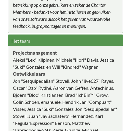
betrekking op onze gebruikers en zeker de Charter
Members - bedankt voor het installeren en gebruiken
van onze software alsook het geven van waardevolle
feedback, bugrapportages en meningen.
Het team
Projectmanagement
Aleksi "Lex" Kilpinen, Michele "Illori" Davis, Jessica
"Suki" González, en Will "Kindred" Wagner.
Ontwikkelaars
Jon "Sesquipedalian" Stovell, John "live627" Rayes,
Oscar "Ozp" Rydhé, Aaron van Geffen, Antechinus,
Bjoern "Bloc" Kristiansen, Brad "IchBin™" Grow,
Colin Schoen, emanuele, Hendrik Jan "Compuart"
Visser, Jessica "Suki" González, Jon "Sesquipedalian"
Stovell, Juan "JayBachatero" Hernandez, Karl
"RegularExpression" Benson, Matthew
"Labradoodle-360" Kerle, Grudge, Michael