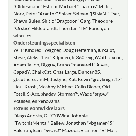
"Oldiesmann" Eshom, Michael "Thantos" Miller,
Norv, Peter "Arantor" Spicer, Selman "[SiNaN]" Eser,
Shawn Bulen, Shitiz "Dragooon" Garg, Theodore
"Orstio" Hildebrandt, Thorsten "TE" Eurich, en
winrules.
Ondersteuningsspecialisten
Will "Kindred" Wagner, Doug Heffernan, lurkalot,
Steve, Aleksi "Lex" Kilpinen, br360, GigaWatt, ziycon,
Adam Tallon, Bigguy, Bruno "margarett" Alves,
CapadY, ChalkCat, Chas Large, Duncan85,
gbsothere, JimM, Justyne, Kat, Kevin "greyknight17"
Hou, Krash, Mashby, Michael Colin Blaber, Old
Fossil, S-Ace, shadav, Storman™, Wade "sησω"
Poulsen, en xenovanis.
Extensieontwikkelaars
Diego Andrés, GL700Wing, Johnnie
"TwitchisMental" Ballew, Jonathan "vbgamer45"
Valentin, Sami "SychO" Mazouz, Brannon "B" Hall,