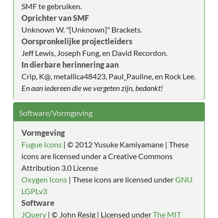
SMF te gebruiken.
Oprichter van SMF
Unknown W. "[Unknown]" Brackets.
Oorspronkelijke projectleiders
Jeff Lewis, Joseph Fung, en David Recordon.
In dierbare herinnering aan
Crip, K@, metallica48423, Paul_Pauline, en Rock Lee.
En aan iedereen die we vergeten zijn, bedankt!
Software/Vormgeving
Vormgeving
Fugue Icons
| © 2012 Yusuke Kamiyamane | These
icons are licensed under a Creative Commons
Attribution 3.0 License
Oxygen Icons
| These icons are licensed under
GNU
LGPLv3
Software
JQuery
| © John Resig | Licensed under
The MIT