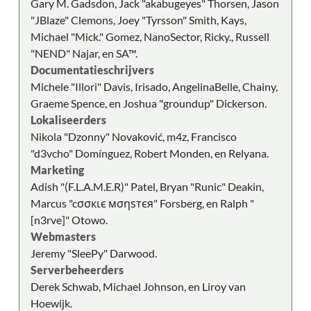
Gary M. Gadsdon, Jack "akabugeyes" Thorsen, Jason
"JBlaze" Clemons, Joey "Tyrsson" Smith, Kays,
Michael "Mick." Gomez, NanoSector, Ricky., Russell
"NEND" Najar, en SA™.
Documentatieschrijvers
Michele "Illori" Davis, Irisado, AngelinaBelle, Chainy,
Graeme Spence, en Joshua "groundup" Dickerson.
Lokaliseerders
Nikola "Dzonny" Novaković, m4z, Francisco
"d3vcho" Domínguez, Robert Monden, en Relyana.
Marketing
Adish "(F.L.A.M.E.R)" Patel, Bryan "Runic" Deakin,
Marcus "cσσкιє мσηѕтєя" Forsberg, en Ralph "
[n3rve]" Otowo.
Webmasters
Jeremy "SleePy" Darwood.
Serverbeheerders
Derek Schwab, Michael Johnson, en Liroy van
Hoewijk.