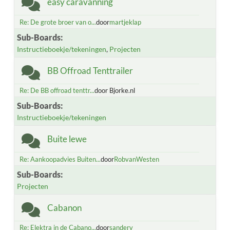
easy caravanning
Re: De grote broer van o...
door
martjeklap
Sub-Boards
Instructieboekje/tekeningen
Projecten
BB Offroad Tenttrailer
Re: De BB offroad tenttr...
door Bjorke.nl
Sub-Boards
Instructieboekje/tekeningen
Buite lewe
Re: Aankoopadvies Buiten...
door
RobvanWesten
Sub-Boards
Projecten
Cabanon
Re: Elektra in de Cabano...
door
sanderv