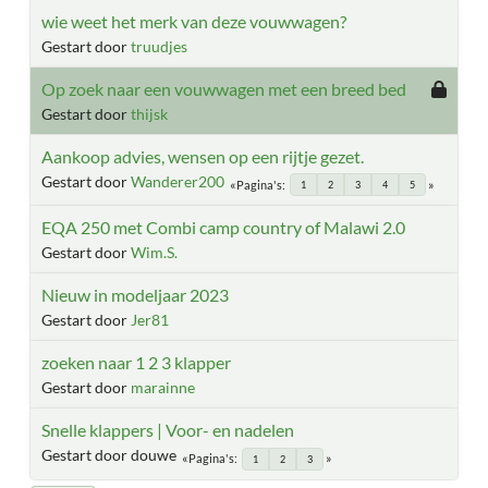
wie weet het merk van deze vouwwagen?
Gestart door
truudjes
Op zoek naar een vouwwagen met een breed bed
Gestart door
thijsk
Aankoop advies, wensen op een rijtje gezet.
Gestart door
Wanderer200
Pagina's
1
2
3
4
5
EQA 250 met Combi camp country of Malawi 2.0
Gestart door
Wim.S.
Nieuw in modeljaar 2023
Gestart door
Jer81
zoeken naar 1 2 3 klapper
Gestart door
marainne
Snelle klappers | Voor- en nadelen
Gestart door douwe
Pagina's
1
2
3