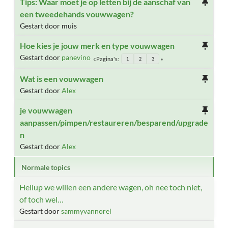
Tips: Waar moet je op letten bij de aanschaf van
een tweedehands vouwwagen?
Gestart door muis
Hoe kies je jouw merk en type vouwwagen
Gestart door
panevino
Pagina's
1
2
3
Wat is een vouwwagen
Gestart door
Alex
je vouwwagen
aanpassen/pimpen/restaureren/besparend/upgrade
n
Gestart door
Alex
Normale topics
Hellup we willen een andere wagen, oh nee toch niet,
of toch wel…
Gestart door
sammyvannorel