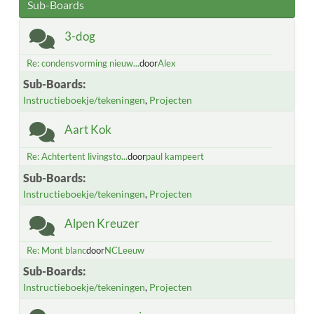
Sub-Boards
3-dog
Re: condensvorming nieuw...
door
Alex
Sub-Boards
Instructieboekje/tekeningen
Projecten
Aart Kok
Re: Achtertent livingsto...
door
paul kampeert
Sub-Boards
Instructieboekje/tekeningen
Projecten
Alpen Kreuzer
Re: Mont blanc
door
NCLeeuw
Sub-Boards
Instructieboekje/tekeningen
Projecten