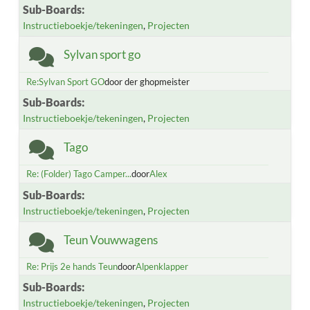
Sub-Boards
Instructieboekje/tekeningen
Projecten
Sylvan sport go
Re:Sylvan Sport GO
door der ghopmeister
Sub-Boards
Instructieboekje/tekeningen
Projecten
Tago
Re: (Folder) Tago Camper...
door
Alex
Sub-Boards
Instructieboekje/tekeningen
Projecten
Teun Vouwwagens
Re: Prijs 2e hands Teun
door
Alpenklapper
Sub-Boards
Instructieboekje/tekeningen
Projecten