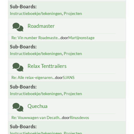
Sub-Boards
Instructieboekje/tekeningen
Projecten
Roadmaster
Re: Vin number Roadmaste...
door
Martijnonstage
Sub-Boards
Instructieboekje/tekeningen
Projecten
Relax Tenttrailers
Re: Alle relax-eigenaren...
door
SJANS
Sub-Boards
Instructieboekje/tekeningen
Projecten
Quechua
Re: Vouwwagen van Decath...
door
Rinusdevos
Sub-Boards
Instructieboekje/tekeningen
Projecten