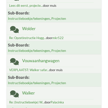
Lees dit eerst, projecte...
door muis
Sub-Boards
Instructieboekje/tekeningen
Projecten
Wolder
Re: Opzetinstructie Hogg...
door
mkr522
Sub-Boards
Instructieboekje/tekeningen
Projecten
Vouwaanhangwagen
VERPLAATST: Walker safar...
door muis
Sub-Boards
Instructieboekje/tekeningen
Projecten
Walker
Re: (Instructieboekje) W...
door
Palacinka