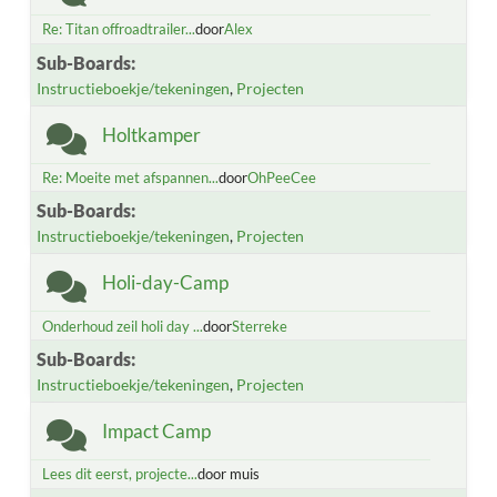
Re: Titan offroadtrailer...
door
Alex
Sub-Boards
Instructieboekje/tekeningen
Projecten
Holtkamper
Re: Moeite met afspannen...
door
OhPeeCee
Sub-Boards
Instructieboekje/tekeningen
Projecten
Holi-day-Camp
Onderhoud zeil holi day ...
door
Sterreke
Sub-Boards
Instructieboekje/tekeningen
Projecten
Impact Camp
Lees dit eerst, projecte...
door muis