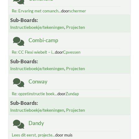
Re: Ervaring met comanch...
door
schermer
Sub-Boards
Instructieboekje/tekeningen
Projecten
Combi-camp
Re: CC Flexi wiebelt – i...
door
Cpvessen
Sub-Boards
Instructieboekje/tekeningen
Projecten
Conway
Re: opzetinstructie boek...
door
Zundap
Sub-Boards
Instructieboekje/tekeningen
Projecten
Dandy
Lees dit eerst, projecte...
door muis