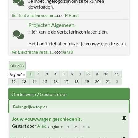
Je moet ingelogd zijn om ze te kunnen
downloaden.
Re: Tent afhalen voor on...
door
MHarst
Projecten Algemeen.
Hier kun je de verbeteringen laten zien.
Het hoeft niet alleen over je vouwwagen te gaan.
Re: Elektrische installa...
door
JanJD
OMLAAG
Pagina's
2
3
4
5
6
7
8
9
10
11
1
12
13
14
15
16
17
18
19
20
21
Onderwerp
/
Gestart door
Belangrijke topics
Jouw vouwwagen geschiedenis.
Gestart door
Alex
Pagina's
1
2
3