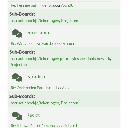
Re: Pennine pathfinder o...
door
Youri88
Sub-Boards
Instructieboekje/tekeningen
Projecten
PureCamp
Re: Wat vinden we van de...
door
Vlieger
Sub-Boards
Instructieboekje/tekeningen permissies verplaats bewerk
Projecten
Paradiso
Re: Onderdelen Paradiso ...
door
Alex
Sub-Boards
Instructieboekje/tekeningen
Projecten
Raclet
Re: Nieuwe Raclet Panama...
door
Nicole1