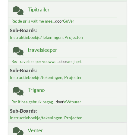
Tipitrailer
Re: de prijs valt me mee...
door
GuVer
Sub-Boards
Instruktieboekje/Tekeningen
Projecten
travelsleeper
Re: Travelsleeper vouwwa...
door
aeejnprt
Sub-Boards
Instructieboekje/tekeningen
Projecten
Trigano
Re: Itinea gebruik bagag...
door
VWtourer
Sub-Boards
Instructieboekje/tekeningen
Projecten
Venter