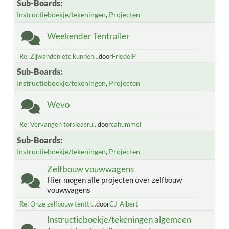
Sub-Boards
Instructieboekje/tekeningen
Projecten
Weekender Tentrailer
Re: Zijwanden etc kunnen...
door
FriedelP
Sub-Boards
Instructieboekje/tekeningen
Projecten
Wevo
Re: Vervangen torsieasru...
door
cahummel
Sub-Boards
Instructieboekje/tekeningen
Projecten
Zelfbouw vouwwagens
Hier mogen alle projecten over zelfbouw
vouwwagens
Re: Onze zelfbouw tenttr...
door
CJ-Albert
Instructieboekje/tekeningen algemeen