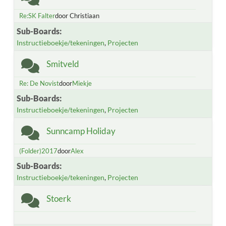
Re:SK Falter
door Christiaan
Sub-Boards
Instructieboekje/tekeningen
Projecten
Smitveld
Re: De Novist
door
Miekje
Sub-Boards
Instructieboekje/tekeningen
Projecten
Sunncamp Holiday
(Folder)2017
door
Alex
Sub-Boards
Instructieboekje/tekeningen
Projecten
Stoerk