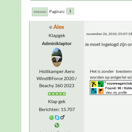
Pagina's
1
OMLAAG
Alex
november 26, 2010, 05:07:1
Klapgek
Adminiklaptor
Je moet ingelogd zijn 
Holtkamper Aero
Het is zonder toestemm
worden op enigerlei wi
Wind®Force 2020 /
Beachy 360 2023
Klap gek
Berichten: 15.707