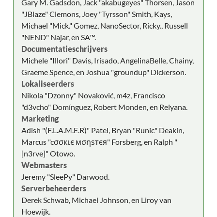
Gary M. Gadsdon, Jack "akabugeyes" Thorsen, Jason
"JBlaze" Clemons, Joey "Tyrsson" Smith, Kays,
Michael "Mick." Gomez, NanoSector, Ricky., Russell
"NEND" Najar, en SA™.
Documentatieschrijvers
Michele "Illori" Davis, Irisado, AngelinaBelle, Chainy,
Graeme Spence, en Joshua "groundup" Dickerson.
Lokaliseerders
Nikola "Dzonny" Novaković, m4z, Francisco
"d3vcho" Domínguez, Robert Monden, en Relyana.
Marketing
Adish "(F.L.A.M.E.R)" Patel, Bryan "Runic" Deakin,
Marcus "cσσкιє мσηѕтєя" Forsberg, en Ralph "
[n3rve]" Otowo.
Webmasters
Jeremy "SleePy" Darwood.
Serverbeheerders
Derek Schwab, Michael Johnson, en Liroy van
Hoewijk.