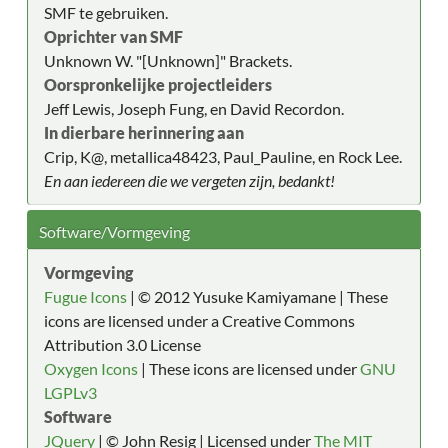
SMF te gebruiken.
Oprichter van SMF
Unknown W. "[Unknown]" Brackets.
Oorspronkelijke projectleiders
Jeff Lewis, Joseph Fung, en David Recordon.
In dierbare herinnering aan
Crip, K@, metallica48423, Paul_Pauline, en Rock Lee.
En aan iedereen die we vergeten zijn, bedankt!
Software/Vormgeving
Vormgeving
Fugue Icons
| © 2012 Yusuke Kamiyamane | These
icons are licensed under a Creative Commons
Attribution 3.0 License
Oxygen Icons
| These icons are licensed under
GNU
LGPLv3
Software
JQuery
| © John Resig | Licensed under
The MIT