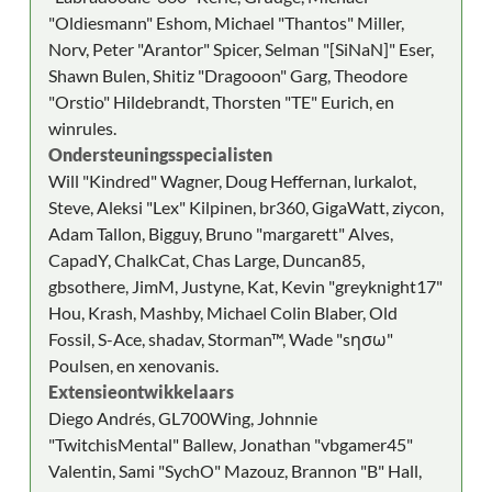
"Oldiesmann" Eshom, Michael "Thantos" Miller,
Norv, Peter "Arantor" Spicer, Selman "[SiNaN]" Eser,
Shawn Bulen, Shitiz "Dragooon" Garg, Theodore
"Orstio" Hildebrandt, Thorsten "TE" Eurich, en
winrules.
Ondersteuningsspecialisten
Will "Kindred" Wagner, Doug Heffernan, lurkalot,
Steve, Aleksi "Lex" Kilpinen, br360, GigaWatt, ziycon,
Adam Tallon, Bigguy, Bruno "margarett" Alves,
CapadY, ChalkCat, Chas Large, Duncan85,
gbsothere, JimM, Justyne, Kat, Kevin "greyknight17"
Hou, Krash, Mashby, Michael Colin Blaber, Old
Fossil, S-Ace, shadav, Storman™, Wade "sησω"
Poulsen, en xenovanis.
Extensieontwikkelaars
Diego Andrés, GL700Wing, Johnnie
"TwitchisMental" Ballew, Jonathan "vbgamer45"
Valentin, Sami "SychO" Mazouz, Brannon "B" Hall,