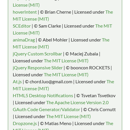
License (MIT)
hoverIntent
| © Brian Cherne | Licensed under
The
MIT License (MIT)
SCEditor
| © Sam Clarke | Licensed under
The MIT
License (MIT)
animaDrag
| © Abel Mohler | Licensed under
The
MIT License (MIT)
jQuery Custom Scrollbar
| © Maciej Zubala |
Licensed under
The MIT License (MIT)
jQuery Responsive Slider
| © booncon ROCKETS |
Licensed under
The MIT License (MIT)
At.js
| © chord.luo@gmail.com | Licensed under
The
MIT License (MIT)
HTML5 Desktop Notifications
| © Tsvetan Tsvetkov
| Licensed under
The Apache License Version 2.0
GAuth Code Generator/Validator
| © Chris Cornutt
| Licensed under
The MIT License (MIT)
Dropzone.js
| © Matias Meno | Licensed under
The