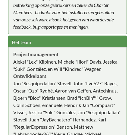
betrekking op onze gebruikers en zeker de Charter
Members - bedankt voor het installeren en gebruiken
van onze software alsook het geven van waardevolle
feedback, bugrapportages en meningen.
Het team
Projectmanagement
Aleksi "Lex" Kilpinen, Michele "Illori" Davis, Jessica
"Suki" González, en Will "Kindred" Wagner.
Ontwikkelaars
Jon "Sesquipedalian" Stovell, John "live627" Rayes,
Oscar "Ozp" Rydhé, Aaron van Geffen, Antechinus,
Bjoern "Bloc" Kristiansen, Brad "IchBin™" Grow,
Colin Schoen, emanuele, Hendrik Jan "Compuart"
Visser, Jessica "Suki" González, Jon "Sesquipedalian"
Stovell, Juan "JayBachatero" Hernandez, Karl
"RegularExpression" Benson, Matthew
"Labradoodle-360" Kerle, Grudge, Michael