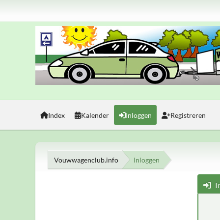
Index
Kalender
Inloggen
Registreren
Vouwwagenclub.info
Inloggen
I