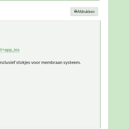
Afdrukken
t=app_ios
inclusief stokjes voor membraan systeem.