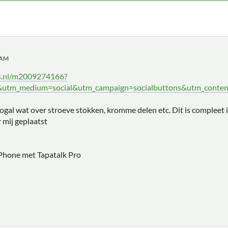
 AM
ats.nl/m2009274166?
l&utm_medium=social&utm_campaign=socialbuttons&utm_conten
gal wat over stroeve stokken, kromme delen etc. Dit is compleet 
 mij geplaatst
Phone met Tapatalk Pro