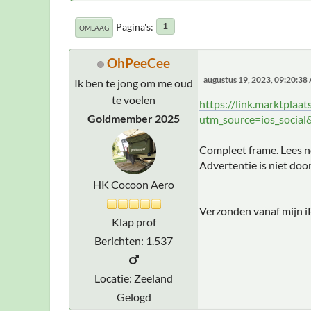
Pagina's
1
OMLAAG
OhPeeCee
augustus 19, 2023, 09:20:38
Ik ben te jong om me oud
te voelen
https://link.marktpla
Goldmember 2025
utm_source=ios_socia
Compleet frame. Lees no
Advertentie is niet door
HK Cocoon Aero
Verzonden vanaf mijn i
Klap prof
Berichten: 1.537
Locatie: Zeeland
Gelogd