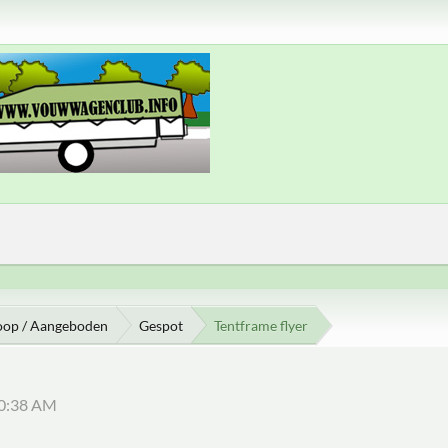
oop / Aangeboden
Gespot
Tentframe flyer
20:38 AM