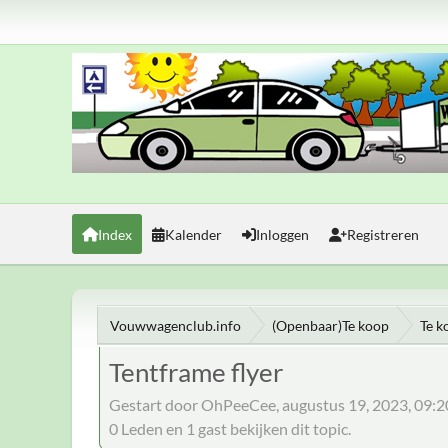
Index
Kalender
Inloggen
Registreren
Vouwwagenclub.info
(Openbaar)Te koop
Te k
Tentframe flyer
Gestart door OhPeeCee, augustus 19, 2023, 09:
0 Leden en 1 gast bekijken dit topic.