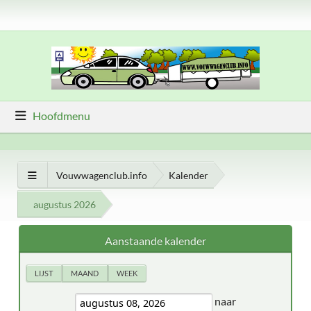
Hoofdmenu
Vouwwagenclub.info
Kalender
augustus 2026
Aanstaande kalender
LIJST
MAAND
WEEK
naar