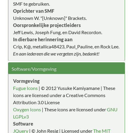
SMF te gebruiken.
Oprichter van SMF
Unknown W. "[Unknown]" Brackets.
Oorspronkelijke projectleiders
Jeff Lewis, Joseph Fung, en David Recordon.
In dierbare herinnering aan
Crip, K@, metallica48423, Paul_Pauline, en Rock Lee.
En aan iedereen die we vergeten zijn, bedankt!
Software/Vormgeving
Vormgeving
Fugue Icons
| © 2012 Yusuke Kamiyamane | These
icons are licensed under a Creative Commons
Attribution 3.0 License
Oxygen Icons
| These icons are licensed under
GNU
LGPLv3
Software
JQuery
| © John Resig | Licensed under
The MIT