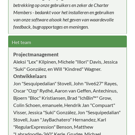
betrekking op onze gebruikers en zeker de Charter
Members - bedankt voor het installeren en gebruiken
van onze software alsook het geven van waardevolle
feedback, bugrapportages en meningen.
Het team
Projectmanagement
Aleksi "Lex" Kilpinen, Michele "Illori" Davis, Jessica
"Suki" González, en Will "Kindred" Wagner.
Ontwikkelaars
Jon "Sesquipedalian" Stovell, John "live627" Rayes,
Oscar "Ozp" Rydhé, Aaron van Geffen, Antechinus,
Bjoern "Bloc" Kristiansen, Brad "IchBin™" Grow,
Colin Schoen, emanuele, Hendrik Jan "Compuart"
Visser, Jessica "Suki" González, Jon "Sesquipedalian"
Stovell, Juan "JayBachatero" Hernandez, Karl
"RegularExpression" Benson, Matthew
"Labradoodle-360" Kerle, Grudge, Michael