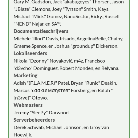
Gary M. Gadsdon, Jack "akabugeyes" Thorsen, Jason
"JBlaze" Clemons, Joey "Tyrsson" Smith, Kays,
Michael "Mick." Gomez, NanoSector, Ricky., Russell
"NEND" Najar, en SA™.
Documentatieschrijvers
Michele "Illori" Davis, Irisado, AngelinaBelle, Chainy,
Graeme Spence, en Joshua "groundup" Dickerson.
Lokaliseerders
Nikola "Dzonny" Novaković, m4z, Francisco
"d3vcho" Domínguez, Robert Monden, en Relyana.
Marketing
Adish "(F.L.A.M.E.R)" Patel, Bryan "Runic" Deakin,
Marcus "cσσкιє мσηѕтєя" Forsberg, en Ralph "
[n3rve]" Otowo.
Webmasters
Jeremy "SleePy" Darwood.
Serverbeheerders
Derek Schwab, Michael Johnson, en Liroy van
Hoewijk.