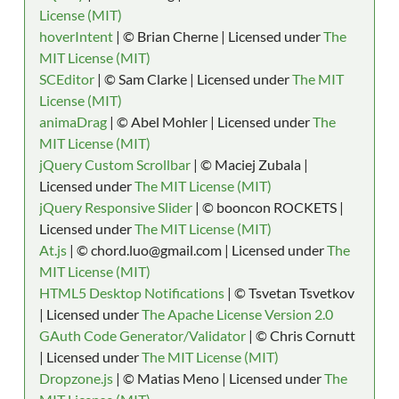
License (MIT)
hoverIntent
| © Brian Cherne | Licensed under
The
MIT License (MIT)
SCEditor
| © Sam Clarke | Licensed under
The MIT
License (MIT)
animaDrag
| © Abel Mohler | Licensed under
The
MIT License (MIT)
jQuery Custom Scrollbar
| © Maciej Zubala |
Licensed under
The MIT License (MIT)
jQuery Responsive Slider
| © booncon ROCKETS |
Licensed under
The MIT License (MIT)
At.js
| © chord.luo@gmail.com | Licensed under
The
MIT License (MIT)
HTML5 Desktop Notifications
| © Tsvetan Tsvetkov
| Licensed under
The Apache License Version 2.0
GAuth Code Generator/Validator
| © Chris Cornutt
| Licensed under
The MIT License (MIT)
Dropzone.js
| © Matias Meno | Licensed under
The