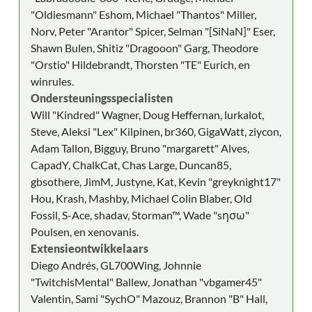
"Oldiesmann" Eshom, Michael "Thantos" Miller,
Norv, Peter "Arantor" Spicer, Selman "[SiNaN]" Eser,
Shawn Bulen, Shitiz "Dragooon" Garg, Theodore
"Orstio" Hildebrandt, Thorsten "TE" Eurich, en
winrules.
Ondersteuningsspecialisten
Will "Kindred" Wagner, Doug Heffernan, lurkalot,
Steve, Aleksi "Lex" Kilpinen, br360, GigaWatt, ziycon,
Adam Tallon, Bigguy, Bruno "margarett" Alves,
CapadY, ChalkCat, Chas Large, Duncan85,
gbsothere, JimM, Justyne, Kat, Kevin "greyknight17"
Hou, Krash, Mashby, Michael Colin Blaber, Old
Fossil, S-Ace, shadav, Storman™, Wade "sησω"
Poulsen, en xenovanis.
Extensieontwikkelaars
Diego Andrés, GL700Wing, Johnnie
"TwitchisMental" Ballew, Jonathan "vbgamer45"
Valentin, Sami "SychO" Mazouz, Brannon "B" Hall,