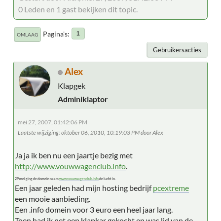
0 Leden en 1 gast bekijken dit topic.
Pagina's
1
OMLAAG
Gebruikersacties
Alex
Klapgek
Adminiklaptor
mei 27, 2007, 01:42:06 PM
Laatste wijziging
: oktober 06, 2010, 10:19:03 PM door Alex
Ja ja ik ben nu een jaartje bezig met
http://www.vouwwagenclub.info
.
29 mei ging de domein naam
www.vouwwagenclub.info
de lucht in.
Een jaar geleden had mijn hosting bedrijf
pcextreme
een mooie aanbieding.
Een .info domein voor 3 euro een heel jaar lang.
Toen had ik net een klapkar gekocht en was lid van de