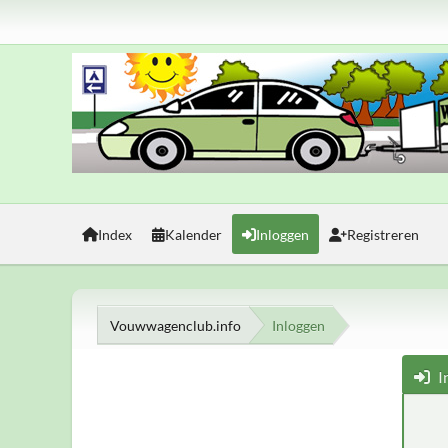
Index
Kalender
Inloggen
Registreren
Vouwwagenclub.info
Inloggen
I