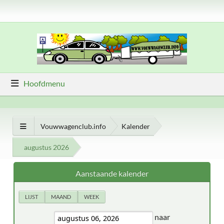
Hoofdmenu
Vouwwagenclub.info
Kalender
augustus 2026
Aanstaande kalender
LIJST
MAAND
WEEK
naar