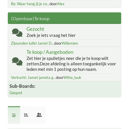
Re: Waar hang jij je vo...
door
Alex
(Openbaar)Te koop
Gezocht
Zoek je iets vraag het hier
Zijwanden luifel Jamet D...
door
Willemien
Te koop / Aangeboden
Zet hier je spulletjes neer die je te koop wilt
zetten.Deze afdeling is alleen toegankelijk voor
leden met min 1 posting op hun naam.
Verkocht: Jamet jameta g...
door
Witte_luuk
Sub-Boards
Gespot