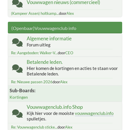
Vouwwagen nieuws (commercieel)
(Kampeer Assen) holtkamp...
door
Alex
(Openbaar)Vouwwagenclub info
Algemene informatie
Forum uitleg
Re: Aangeboden: Walker-V...
door
CEO
Betalende leden.
Hier komen de kortingen en acties te staan voor
Betalende leden.
Re: Nieuwe passen 2026
door
Alex
Sub-Boards
Kortingen
Vouwwagenclub.info Shop
Kijk hier voor de mooiste
vouwwagenclub.info
spulletjes.
Re: Vouwwagenclub sticke...
door
Alex