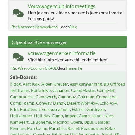
Vouwwagenclub.info meetings
Heb je een leuk idee voor een bijeenkomst vertel
het ons gauw.
Re: Nazomer klapweekend ...
door
Alex
(Openbaar)De vouwwagen
vouwwagenmerken informatie
Vind hier info over verschillende merken.
Re: Waeco Coolfun CK40D
door
Hemertje
Sub-Boards
3-dog
Aart Kok
Alpen Kreuzer
easy caravanning
BB Offroad
Tenttrailer
Buite lewe
Cabanon
CampMaster
Camp-let
Camptourist
Campwerk
Campooz
Coleman
Comanche
Combi-camp
Conway
Dandy
Desert Wolf 4x4
Echo 4x4
Erka
Eurotenda
Europa camper
Esterel
Gordigear
Holtkamper
Holi-day-Camp
Impact Camp
Jamet
Kees
Kampeert
La Boheme
Mecinor
Opera
Opus Camper
Pennine
PureCamp
Paradiso
Raclet
Roadmaster
Relax
Tenttrailers
Quechua
Safari tent trailer
Schäfer
Scout
SK