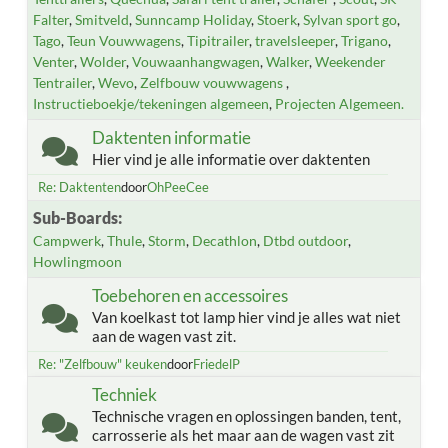
Falter
Smitveld
Sunncamp Holiday
Stoerk
Sylvan sport go
Tago
Teun Vouwwagens
Tipitrailer
travelsleeper
Trigano
Venter
Wolder
Vouwaanhangwagen
Walker
Weekender
Tentrailer
Wevo
Zelfbouw vouwwagens
Instructieboekje/tekeningen algemeen
Projecten Algemeen.
Daktenten informatie
Hier vind je alle informatie over daktenten
Re: Daktenten
door
OhPeeCee
Sub-Boards
Campwerk
Thule
Storm
Decathlon
Dtbd outdoor
Howlingmoon
Toebehoren en accessoires
Van koelkast tot lamp hier vind je alles wat niet
aan de wagen vast zit.
Re: "Zelfbouw" keuken
door
FriedelP
Techniek
Technische vragen en oplossingen banden, tent,
carrosserie als het maar aan de wagen vast zit