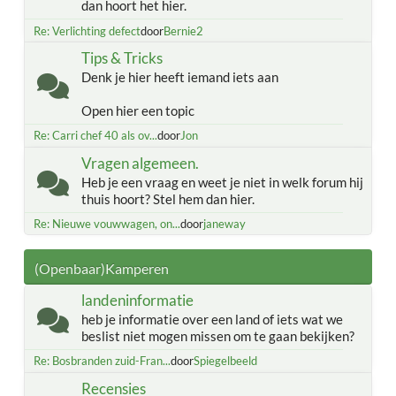
dan hoort het hier.
Re: Verlichting defect
door
Bernie2
Tips & Tricks
Denk je hier heeft iemand iets aan
Open hier een topic
Re: Carri chef 40 als ov...
door
Jon
Vragen algemeen.
Heb je een vraag en weet je niet in welk forum hij
thuis hoort? Stel hem dan hier.
Re: Nieuwe vouwwagen, on...
door
janeway
(Openbaar)Kamperen
landeninformatie
heb je informatie over een land of iets wat we
beslist niet mogen missen om te gaan bekijken?
Re: Bosbranden zuid-Fran...
door
Spiegelbeeld
Recensies