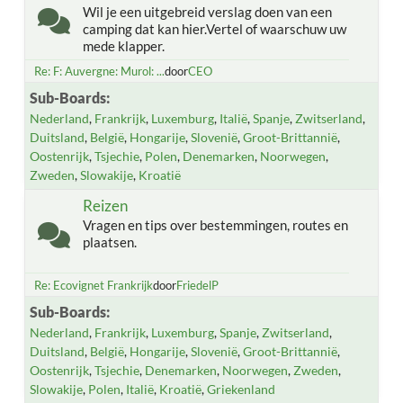
Wil je een uitgebreid verslag doen van een
camping dat kan hier.Vertel of waarschuw uw
mede klapper.
Re: F: Auvergne: Murol: ...
door
CEO
Sub-Boards
Nederland
Frankrijk
Luxemburg
Italië
Spanje
Zwitserland
Duitsland
België
Hongarije
Slovenië
Groot-Brittannië
Oostenrijk
Tsjechie
Polen
Denemarken
Noorwegen
Zweden
Slowakije
Kroatië
Reizen
Vragen en tips over bestemmingen, routes en
plaatsen.
Re: Ecovignet Frankrijk
door
FriedelP
Sub-Boards
Nederland
Frankrijk
Luxemburg
Spanje
Zwitserland
Duitsland
België
Hongarije
Slovenië
Groot-Brittannië
Oostenrijk
Tsjechie
Denemarken
Noorwegen
Zweden
Slowakije
Polen
Italië
Kroatië
Griekenland