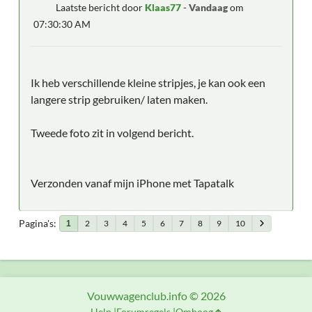
Laatste bericht door
Klaas77
-
Vandaag
om
07:30:30 AM
Ik heb verschillende kleine stripjes, je kan ook een
langere strip gebruiken/ laten maken.
Tweede foto zit in volgend bericht.
Verzonden vanaf mijn iPhone met Tapatalk
Pagina's
2
3
4
5
6
7
8
9
10
1
Vouwwagenclub.info © 2026
Help
Forumregels
Omhoog