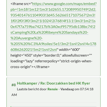
<iframe src="
https://www.google.com/maps/embed?
pb=!1m18!1m12!1m3!1d2655.172089950749!2d2.
9354014761104903!3d45.56266517107567!2m3!
1f0!2f0!3f0!3m2!1i1024!2i768!4f13.1!3m3!1m2!1s
0x47f7a759ba74217b%3A0xcf95795db138bc74!2
sCamping%20La%20Ribeyre%20Sandaya%20-
%20Auvergne%20-
%205%20%C3%A9toiles!5e1!3m2!1snl!2snl!4v178
6086262021!5m2!1snl!2snl
" width="600"
height="450" style="border:0;" allowfullscreen=""
loading="lazy" referrerpolicy="strict-origin-when-
cross-origin"></iframe>
Holtkamper
/
Re: Doorzakken bed HK flyer
#8
Laatste bericht door
Rensie
-
Vandaag
om 07:54:18
AM