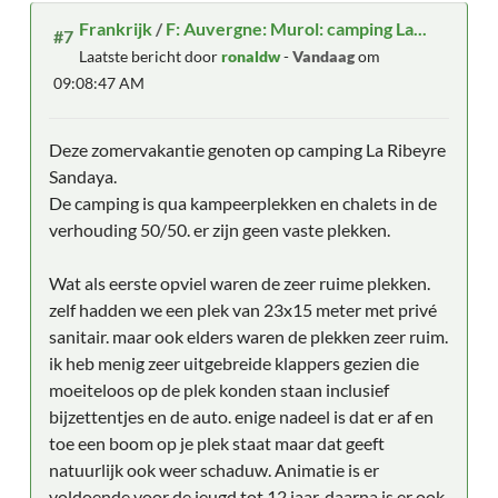
Frankrijk
/
F: Auvergne: Murol: camping La...
#7
Laatste bericht door
ronaldw
-
Vandaag
om
09:08:47 AM
Deze zomervakantie genoten op camping La Ribeyre
Sandaya.
De camping is qua kampeerplekken en chalets in de
verhouding 50/50. er zijn geen vaste plekken.
Wat als eerste opviel waren de zeer ruime plekken.
zelf hadden we een plek van 23x15 meter met privé
sanitair. maar ook elders waren de plekken zeer ruim.
ik heb menig zeer uitgebreide klappers gezien die
moeiteloos op de plek konden staan inclusief
bijzettentjes en de auto. enige nadeel is dat er af en
toe een boom op je plek staat maar dat geeft
natuurlijk ook weer schaduw. Animatie is er
voldoende voor de jeugd tot 12 jaar. daarna is er ook