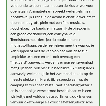
voldoende te doen maar moeten de kids er wel voor
openstaan. Animatieteam spreekt wel engels maar
hoofdzakelijk Frans. in de avond is er altijd wel iets te
doen op het grote plein met een film, musicals,
goochelaar, live bands en natuurlijk de bingo. er is
een groot voetbalveld, een volleybalveld,
Tennisbaan,meerdere jeu du boule banen en
midgetgolfbaan. verder een eigen meertje waarop je
kan suppen of met de kano op pad kan. deze zijn
terplekke te huren en er is ook overdag een
¨lifeguard" aanwezig. Verder is er nog een zwembad
met glijbanen. ook hier zijn nadrukkelijk 2 lifeguards
aanwezig. wel moet je in het zwembad net als op de
meeste plekken in Frankrijk je speedo aan. op de
camping zelf is er een restaurant, snackbar/pizzaria
en is daar ook je verse brood beschikbaar. er is een
winkeltje met voldoende assortiment. ook is er een
verhuurloket waar je elektrische fietsen,elektrische