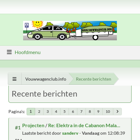
Hoofdmenu
Vouwwagenclub.info
Recente berichten
Recente berichten
Pagina's
2
3
4
5
6
7
8
9
10
1
Projecten
/
Re: Elektra in de Cabanon Mala...
#1
Laatste bericht door
sanderv
-
Vandaag
om 12:08:39