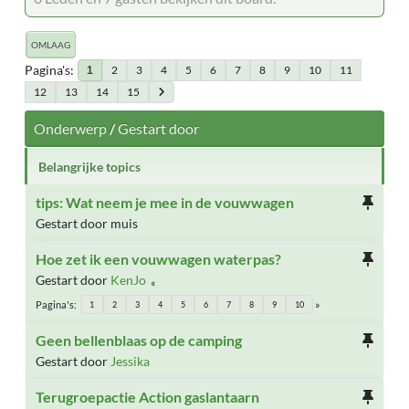
OMLAAG
Pagina's
2
3
4
5
6
7
8
9
10
11
1
12
13
14
15
Onderwerp
/
Gestart door
Belangrijke topics
tips: Wat neem je mee in de vouwwagen
Gestart door muis
Hoe zet ik een vouwwagen waterpas?
Gestart door
KenJo
Pagina's
1
2
3
4
5
6
7
8
9
10
Geen bellenblaas op de camping
Gestart door
Jessika
Terugroepactie Action gaslantaarn