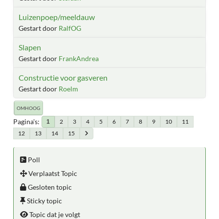
Luizenpoep/meeldauw
Gestart door
RalfOG
Slapen
Gestart door
FrankAndrea
Constructie voor gasveren
Gestart door
Roelm
OMHOOG
Pagina's
2
3
4
5
6
7
8
9
10
11
1
12
13
14
15
Poll
Verplaatst Topic
Gesloten topic
Sticky topic
Topic dat je volgt