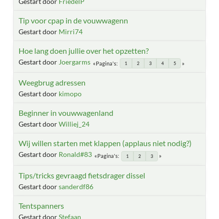
Gestart door
FriedelP
Tip voor cpap in de vouwwagenn
Gestart door
Mirri74
Hoe lang doen jullie over het opzetten?
Gestart door
Joergarms
Pagina's
1
2
3
4
5
Weegbrug adressen
Gestart door
kimopo
Beginner in vouwwagenland
Gestart door
Williej_24
Wij willen starten met klappen (applaus niet nodig?)
Gestart door
Ronald#83
Pagina's
1
2
3
Tips/tricks gevraagd fietsdrager dissel
Gestart door
sanderdf86
Tentspanners
Gestart door
Stefaan