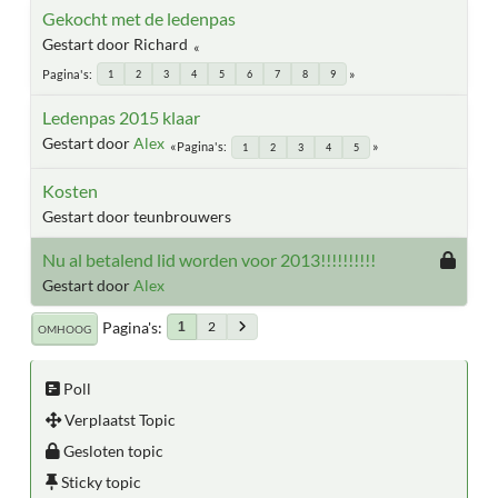
Gekocht met de ledenpas
Gestart door Richard
Pagina's
1
2
3
4
5
6
7
8
9
Ledenpas 2015 klaar
Gestart door
Alex
Pagina's
1
2
3
4
5
Kosten
Gestart door teunbrouwers
Nu al betalend lid worden voor 2013!!!!!!!!!!
Gestart door
Alex
Pagina's
2
1
OMHOOG
Poll
Verplaatst Topic
Gesloten topic
Sticky topic