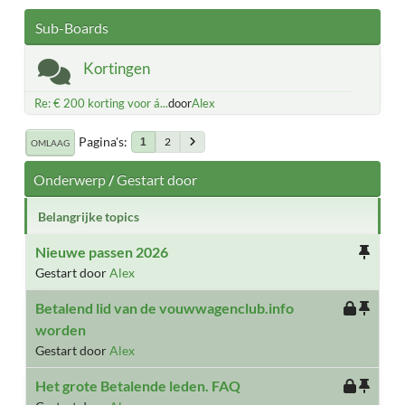
Sub-Boards
Kortingen
Re: € 200 korting voor á...
door
Alex
Pagina's
2
1
OMLAAG
Onderwerp
/
Gestart door
Belangrijke topics
Nieuwe passen 2026
Gestart door
Alex
Betalend lid van de vouwwagenclub.info
worden
Gestart door
Alex
Het grote Betalende leden. FAQ