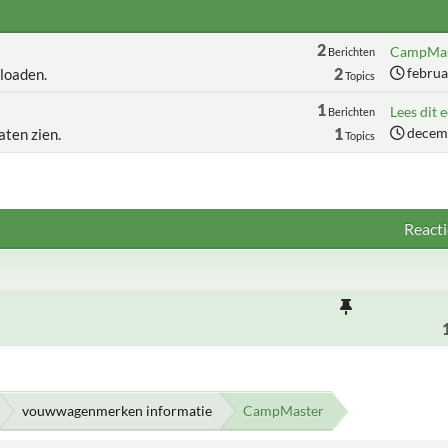
2
CampMast
Berichten
2
februa
loaden.
Topics
1
Lees dit e
Berichten
1
decemb
aten zien.
Topics
Reacti
vouwwagenmerken informatie
CampMaster