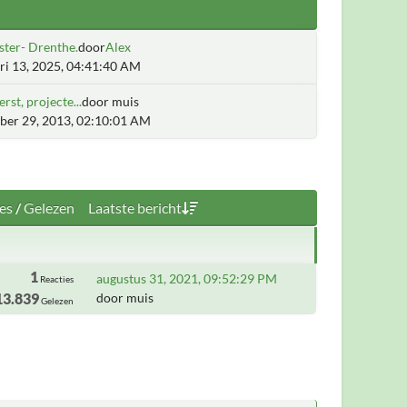
er- Drenthe.
door
Alex
ri 13, 2025, 04:41:40 AM
erst, projecte...
door muis
er 29, 2013, 02:10:01 AM
es
/
Gelezen
Laatste bericht
1
augustus 31, 2021, 09:52:29 PM
Reacties
13.839
door muis
Gelezen