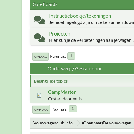
Sub-Boards
Instructieboekje/tekeningen
Je moet ingelogd zijn om ze te kunnen down
Projecten
Hier kun je de verbeteringen aan je wagen l
Pagina's
1
OMLAAG
Onderwerp
/
Gestart door
Belangrijke topics
CampMaster
Gestart door muis
Pagina's
1
OMHOOG
Vouwwagenclub.info
(Openbaar)De vouwwagen