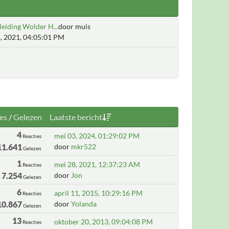
eiding Wolder H...
door muis
, 2021, 04:05:01 PM
es
/
Gelezen
Laatste bericht
4
mei 03, 2024, 01:29:02 PM
Reacties
11.641
door
mkr522
Gelezen
1
mei 28, 2021, 12:37:23 AM
Reacties
7.254
door
Jon
Gelezen
6
april 11, 2015, 10:29:16 PM
Reacties
10.867
door
Yolanda
Gelezen
13
oktober 20, 2013, 09:04:08 PM
Reacties