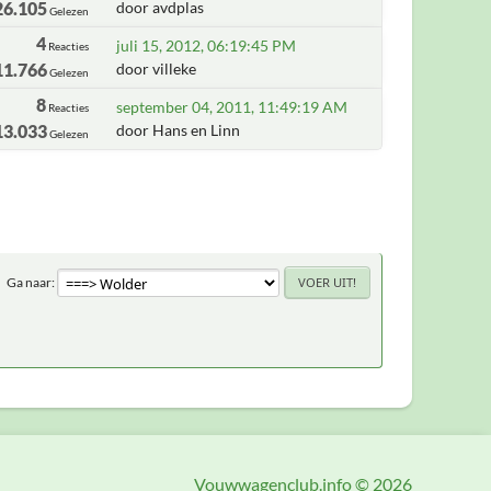
26.105
door avdplas
Gelezen
4
juli 15, 2012, 06:19:45 PM
Reacties
11.766
door villeke
Gelezen
8
september 04, 2011, 11:49:19 AM
Reacties
13.033
door Hans en Linn
Gelezen
Ga naar
Vouwwagenclub.info © 2026