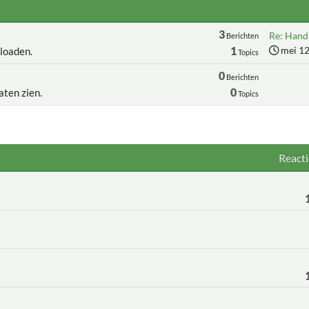
3
Re: Handl
Berichten
1
mei 12
loaden.
Topics
0
Berichten
0
aten zien.
Topics
Reacti