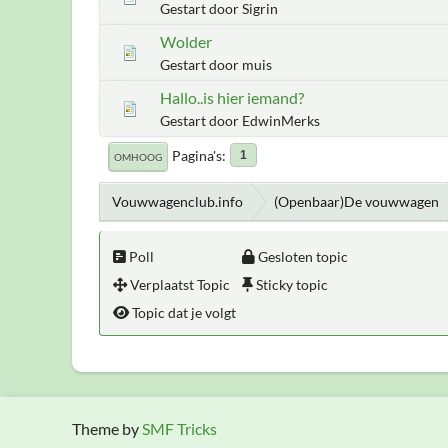
Gestart door Sigrin
Wolder
Gestart door muis
Hallo..is hier iemand?
Gestart door EdwinMerks
Pagina's
1
OMHOOG
Vouwwagenclub.info
(Openbaar)De vouwwagen
Poll
Gesloten topic
Verplaatst Topic
Sticky topic
Topic dat je volgt
Theme by
SMF Tricks