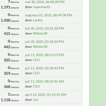
7
mei 30, 2026, 06:48:28 PM
Reacties
1.191
door
superkoe32
Gelezen
0
augustus 02, 2025, 08:49:38 PM
Reacties
1.500
door
Laukia
Gelezen
0
juli 30, 2025, 03:31:30 PM
Reacties
415
door
Willem38
Gelezen
0
juli 30, 2025, 03:18:50 PM
Reacties
442
door
Willem38
Gelezen
0
juli 11, 2025, 08:23:53 PM
Reacties
505
door
CEO
Gelezen
0
juli 11, 2025, 02:18:43 PM
Reacties
359
door
CEO
Gelezen
0
juli 11, 2025, 08:22:45 AM
Reacties
368
door
CEO
Gelezen
1
april 22, 2025, 01:12:45 AM
Reacties
1.118
door
Jon
Gelezen