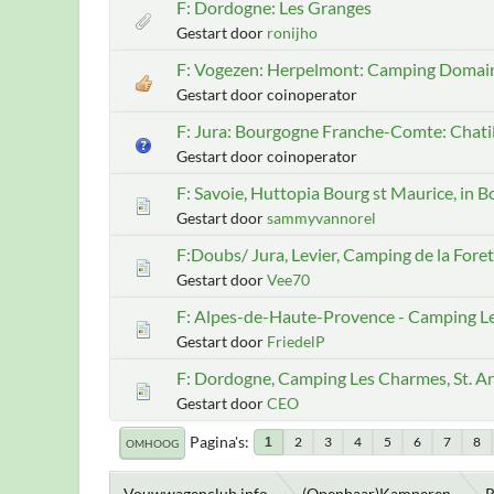
F: Dordogne: Les Granges
Gestart door
ronijho
F: Vogezen: Herpelmont: Camping Domain
Gestart door coinoperator
F: Jura: Bourgogne Franche-Comte: Chati
Gestart door coinoperator
F: Savoie, Huttopia Bourg st Maurice, in 
Gestart door
sammyvannorel
F:Doubs/ Jura, Levier, Camping de la Fore
Gestart door
Vee70
F: Alpes-de-Haute-Provence - Camping Le
Gestart door
FriedelP
F: Dordogne, Camping Les Charmes, St. An
Gestart door
CEO
Pagina's
2
3
4
5
6
7
8
1
OMHOOG
Vouwwagenclub.info
(Openbaar)Kamperen
R