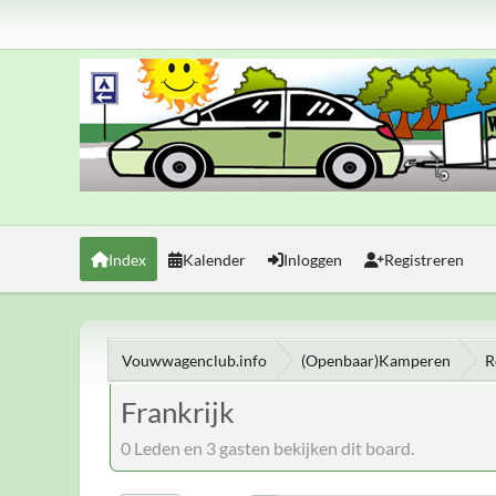
Index
Kalender
Inloggen
Registreren
Vouwwagenclub.info
(Openbaar)Kamperen
R
Frankrijk
0 Leden en 3 gasten bekijken dit board.