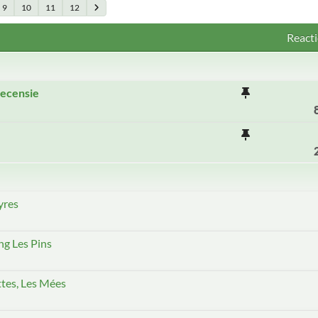
9
10
11
12
Reacti
recensie
yres
ng Les Pins
ttes, Les Mées