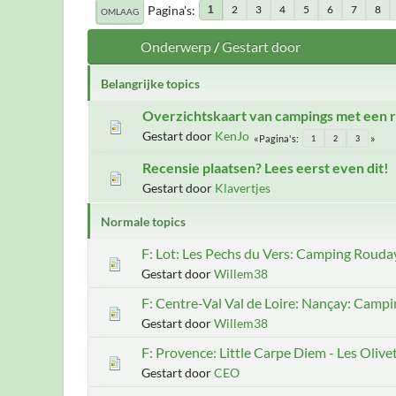
Pagina's
2
3
4
5
6
7
8
1
OMLAAG
Onderwerp
/
Gestart door
Belangrijke topics
Overzichtskaart van campings met een 
Gestart door
KenJo
Pagina's
1
2
3
Recensie plaatsen? Lees eerst even dit!
Gestart door
Klavertjes
Normale topics
F: Lot: Les Pechs du Vers: Camping Rouda
Gestart door
Willem38
F: Centre-Val Val de Loire: Nançay: Campi
Gestart door
Willem38
F: Provence: Little Carpe Diem - Les Olive
Gestart door
CEO