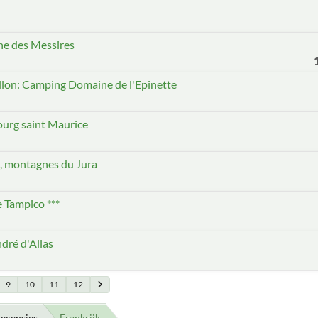
e des Messires
llon: Camping Domaine de l'Epinette
Bourg saint Maurice
t, montagnes du Jura
 Tampico ***
dré d'Allas
9
10
11
12
ecensies
Frankrijk