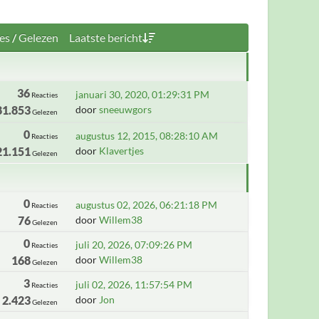
es
/
Gelezen
Laatste bericht
36
januari 30, 2020, 01:29:31 PM
Reacties
81.853
door
sneeuwgors
Gelezen
0
augustus 12, 2015, 08:28:10 AM
Reacties
21.151
door
Klavertjes
Gelezen
0
augustus 02, 2026, 06:21:18 PM
Reacties
76
door
Willem38
Gelezen
0
juli 20, 2026, 07:09:26 PM
Reacties
168
door
Willem38
Gelezen
3
juli 02, 2026, 11:57:54 PM
Reacties
2.423
door
Jon
Gelezen