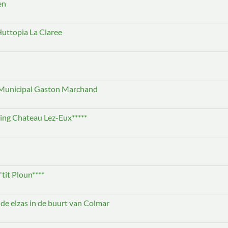
en
 Huttopia La Claree
g Municipal Gaston Marchand
ing Chateau Lez-Eux*****
tit Ploun****
 de elzas in de buurt van Colmar