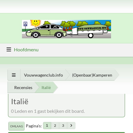
Hoofdmenu
Vouwwagenclub.info
(Openbaar)Kamperen
Recensies
Italië
Italië
0 Leden en 1 gast bekijken dit board.
Pagina's
2
3
1
OMLAAG