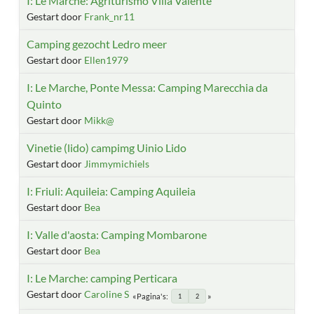
I: Le Marche: Agriturismo Villa Valente
Gestart door
Frank_nr11
Camping gezocht Ledro meer
Gestart door
Ellen1979
I: Le Marche, Ponte Messa: Camping Marecchia da
Quinto
Gestart door
Mikk@
Vinetie (lido) campimg Uinio Lido
Gestart door
Jimmymichiels
I: Friuli: Aquileia: Camping Aquileia
Gestart door
Bea
I: Valle d'aosta: Camping Mombarone
Gestart door
Bea
I: Le Marche: camping Perticara
Gestart door
Caroline S
Pagina's
1
2