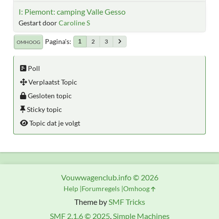
I: Piemont: camping Valle Gesso
Gestart door
Caroline S
Pagina's
2
3
1
OMHOOG
Poll
Verplaatst Topic
Gesloten topic
Sticky topic
Topic dat je volgt
Vouwwagenclub.info © 2026
Help
Forumregels
Omhoog
Theme by
SMF Tricks
SMF 2.1.6 © 2025
,
Simple Machines