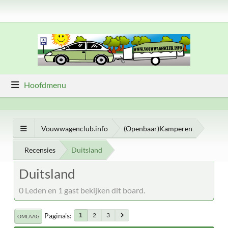
Hoofdmenu
Vouwwagenclub.info
(Openbaar)Kamperen
Recensies
Duitsland
Duitsland
0 Leden en 1 gast bekijken dit board.
Pagina's
2
3
1
OMLAAG