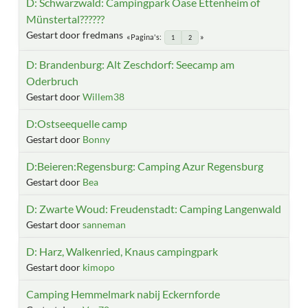
D: Schwarzwald: Campingpark Oase Ettenheim of
Münstertal??????
Gestart door fredmans
Pagina's
1
2
D: Brandenburg: Alt Zeschdorf: Seecamp am
Oderbruch
Gestart door
Willem38
D:Ostseequelle camp
Gestart door
Bonny
D:Beieren:Regensburg: Camping Azur Regensburg
Gestart door
Bea
D: Zwarte Woud: Freudenstadt: Camping Langenwald
Gestart door
sanneman
D: Harz, Walkenried, Knaus campingpark
Gestart door
kimopo
Camping Hemmelmark nabij Eckernforde