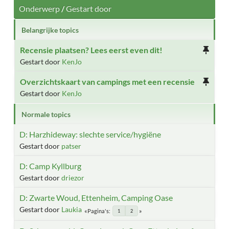
Onderwerp
/
Gestart door
Belangrijke topics
Recensie plaatsen? Lees eerst even dit!
Gestart door
KenJo
Overzichtskaart van campings met een recensie
Gestart door
KenJo
Normale topics
D: Harzhideway: slechte service/hygiëne
Gestart door
patser
D: Camp Kyllburg
Gestart door
driezor
D: Zwarte Woud, Ettenheim, Camping Oase
Gestart door
Laukia
Pagina's
1
2