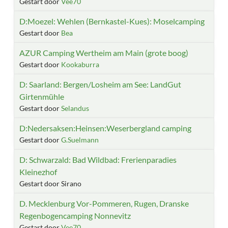
Gestart door
Vee70
D:Moezel: Wehlen (Bernkastel-Kues): Moselcamping
Gestart door
Bea
AZUR Camping Wertheim am Main (grote boog)
Gestart door
Kookaburra
D: Saarland: Bergen/Losheim am See: LandGut
Girtenmühle
Gestart door
Selandus
D:Nedersaksen:Heinsen:Weserbergland camping
Gestart door
G.Suelmann
D: Schwarzald: Bad Wildbad: Frerienparadies
Kleinezhof
Gestart door Sirano
D. Mecklenburg Vor-Pommeren, Rugen, Dranske
Regenbogencamping Nonnevitz
Gestart door
Vee70