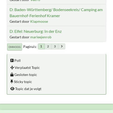
D: Baden-Württemberg/ Bodenseekreis/ Camping am
Bauernhof-Ferienhof Kramer
Gestart door
Klapmoose
D: Eifel: Neuerburg: In der Enz
Gestart door
marleejenrob
Pagina's
2
3
1
OMHOOG
Poll
Verplaatst Topic
Gesloten topic
Sticky topic
Topic dat je volgt