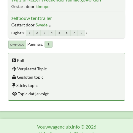
Gestart door
kimopo
zelfbouw tenttrailer
Gestart door
Swede
Pagina's
1
2
3
4
5
6
7
8
Pagina's
1
OMHOOG
Poll
Verplaatst Topic
Gesloten topic
Sticky topic
Topic dat je volgt
Vouwwagenclub.info © 2026