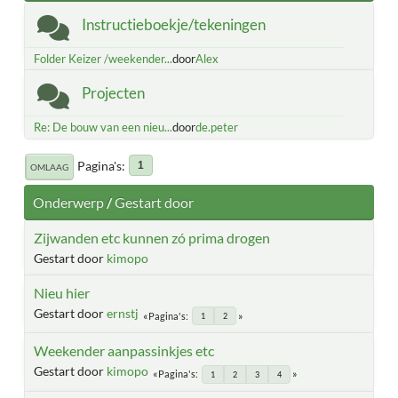
Instructieboekje/tekeningen
Folder Keizer /weekender...
door
Alex
Projecten
Re: De bouw van een nieu...
door
de.peter
Pagina's
1
OMLAAG
Onderwerp
/
Gestart door
Zijwanden etc kunnen zó prima drogen
Gestart door
kimopo
Nieu hier
Gestart door
ernstj
Pagina's
1
2
Weekender aanpassinkjes etc
Gestart door
kimopo
Pagina's
1
2
3
4