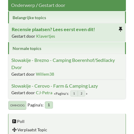
Onderwerp
/
Gestart door
Belangrijke topics
Recensie plaatsen? Lees eerst even dit!
Gestart door
Klavertjes
Normale topics
Slowakije - Brezno - Camping Boerenhof/Sedliacky
Dvor
Gestart door
Willem38
Slowakije - Cerovo - Farm & Camping Lazy
Gestart door
CJ-Petra
Pagina's
1
2
Pagina's
1
OMHOOG
Poll
Verplaatst Topic