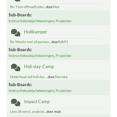
Re: Titan offroadtrailer...
door
Alex
Sub-Boards
Instructieboekje/tekeningen
Projecten
Holtkamper
Re: Moeite met afspannen...
door
Rdb91
Sub-Boards
Instructieboekje/tekeningen
Projecten
Holi-day-Camp
Onderhoud zeil holi day ...
door
Sterreke
Sub-Boards
Instructieboekje/tekeningen
Projecten
Impact Camp
Lees dit eerst, projecte...
door muis