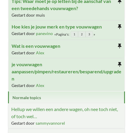
Tips: Waar moet je op letten bij de aanschaf van
een tweedehands vouwwagen?
Gestart door muis
Hoe kies je jouw merk en type vouwwagen
Gestart door
panevino
Pagina's
1
2
3
Wat is een vouwwagen
Gestart door
Alex
je vouwwagen
aanpassen/pimpen/restaureren/besparend/upgrade
n
Gestart door
Alex
Normale topics
Hellup we willen een andere wagen, oh nee toch niet,
of toch wel…
Gestart door
sammyvannorel