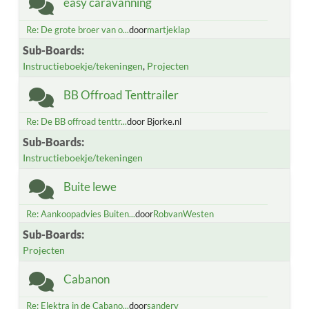
easy caravanning
Re: De grote broer van o...
door
martjeklap
Sub-Boards
Instructieboekje/tekeningen
Projecten
BB Offroad Tenttrailer
Re: De BB offroad tenttr...
door Bjorke.nl
Sub-Boards
Instructieboekje/tekeningen
Buite lewe
Re: Aankoopadvies Buiten...
door
RobvanWesten
Sub-Boards
Projecten
Cabanon
Re: Elektra in de Cabano...
door
sanderv