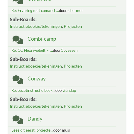
Re: Ervaring met comanch...
door
schermer
Sub-Boards
Instructieboekje/tekeningen
Projecten
Combi-camp
Re: CC Flexi wiebelt – i...
door
Cpvessen
Sub-Boards
Instructieboekje/tekeningen
Projecten
Conway
Re: opzetinstructie boek...
door
Zundap
Sub-Boards
Instructieboekje/tekeningen
Projecten
Dandy
Lees dit eerst, projecte...
door muis