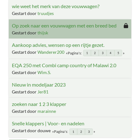
wie weet het merk van deze vouwwagen?
Gestart door
truudjes
Op zoek naar een vouwwagen met een breed bed
Gestart door
thijsk
Aankoop advies, wensen op een rijtje gezet.
Gestart door
Wanderer200
Pagina's
1
2
3
4
5
EQA 250 met Combi camp country of Malawi 2.0
Gestart door
Wim.S.
Nieuw in modeljaar 2023
Gestart door
Jer81
zoeken naar 1 2 3 klapper
Gestart door
marainne
Snelle klappers | Voor- en nadelen
Gestart door douwe
Pagina's
1
2
3