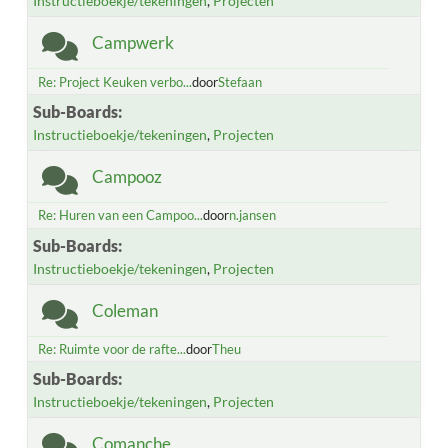
Instructieboekje/tekeningen
Projecten
Campwerk
Re: Project Keuken verbo...
door
Stefaan
Sub-Boards
Instructieboekje/tekeningen
Projecten
Campooz
Re: Huren van een Campoo...
door
n.jansen
Sub-Boards
Instructieboekje/tekeningen
Projecten
Coleman
Re: Ruimte voor de rafte...
door
Theu
Sub-Boards
Instructieboekje/tekeningen
Projecten
Comanche