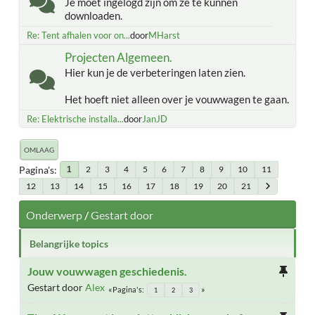
Je moet ingelogd zijn om ze te kunnen
downloaden.
Re: Tent afhalen voor on...
door
MHarst
Projecten Algemeen.
Hier kun je de verbeteringen laten zien.
Het hoeft niet alleen over je vouwwagen te gaan.
Re: Elektrische installa...
door
JanJD
OMLAAG
Pagina's
2
3
4
5
6
7
8
9
10
11
1
12
13
14
15
16
17
18
19
20
21
Onderwerp
/
Gestart door
Belangrijke topics
Jouw vouwwagen geschiedenis.
Gestart door
Alex
Pagina's
1
2
3