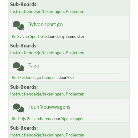
Sub-Boards
Instructieboekje/tekeningen
Projecten
Sylvan sport go
Re:Sylvan Sport GO
door der ghopmeister
Sub-Boards
Instructieboekje/tekeningen
Projecten
Tago
Re: (Folder) Tago Camper...
door
Alex
Sub-Boards
Instructieboekje/tekeningen
Projecten
Teun Vouwwagens
Re: Prijs 2e hands Teun
door
Alpenklapper
Sub-Boards
Instructieboekje/tekeningen
Projecten