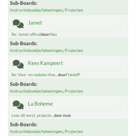
Sub-Boards
Instructieboekje/tekeningen
Projecten
Jamet
Re: Jamet offtrail
door
Alex
Sub-Boards
Instructieboekje/tekeningen
Projecten
Kees Kampeert
Re: Voor- en nadelen Kee...
door
FriedelP
Sub-Boards
Instructieboekje/tekeningen
Projecten
La Boheme
Lees dit eerst, projecte...
door muis
Sub-Boards
Instructieboekje/tekeningen
Projecten