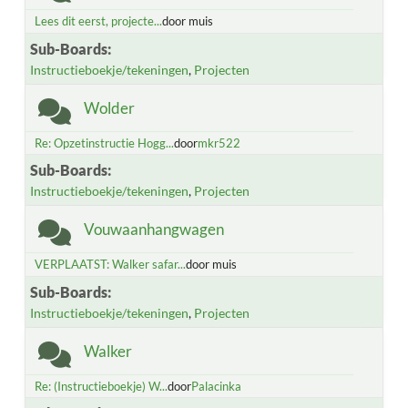
Lees dit eerst, projecte...
door muis
Sub-Boards
Instructieboekje/tekeningen
Projecten
Wolder
Re: Opzetinstructie Hogg...
door
mkr522
Sub-Boards
Instructieboekje/tekeningen
Projecten
Vouwaanhangwagen
VERPLAATST: Walker safar...
door muis
Sub-Boards
Instructieboekje/tekeningen
Projecten
Walker
Re: (Instructieboekje) W...
door
Palacinka