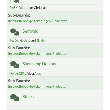
Re:SK Falter
door Christiaan
Sub-Boards
Instructieboekje/tekeningen
Projecten
Smitveld
Re: De Novist
door
Miekje
Sub-Boards
Instructieboekje/tekeningen
Projecten
Sunncamp Holiday
(Folder)2017
door
Alex
Sub-Boards
Instructieboekje/tekeningen
Projecten
Stoerk