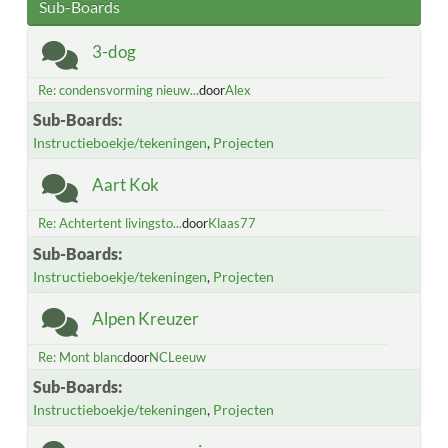
Sub-Boards
3-dog
Re: condensvorming nieuw...
door
Alex
Sub-Boards
Instructieboekje/tekeningen
Projecten
Aart Kok
Re: Achtertent livingsto...
door
Klaas77
Sub-Boards
Instructieboekje/tekeningen
Projecten
Alpen Kreuzer
Re: Mont blanc
door
NCLeeuw
Sub-Boards
Instructieboekje/tekeningen
Projecten