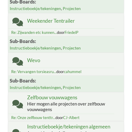
Sub-Boards
Instructieboekje/tekeningen
Projecten
Weekender Tentrailer
Re: Zijwanden etc kunnen...
door
FriedelP
Sub-Boards
Instructieboekje/tekeningen
Projecten
Wevo
Re: Vervangen torsieasru...
door
cahummel
Sub-Boards
Instructieboekje/tekeningen
Projecten
Zelfbouw vouwwagens
Hier mogen alle projecten over zelfbouw
vouwwagens
Re: Onze zelfbouw tenttr...
door
CJ-Albert
Instructieboekje/tekeningen algemeen