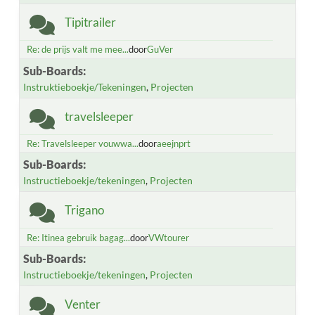
Tipitrailer
Re: de prijs valt me mee...
door
GuVer
Sub-Boards
Instruktieboekje/Tekeningen
Projecten
travelsleeper
Re: Travelsleeper vouwwa...
door
aeejnprt
Sub-Boards
Instructieboekje/tekeningen
Projecten
Trigano
Re: Itinea gebruik bagag...
door
VWtourer
Sub-Boards
Instructieboekje/tekeningen
Projecten
Venter