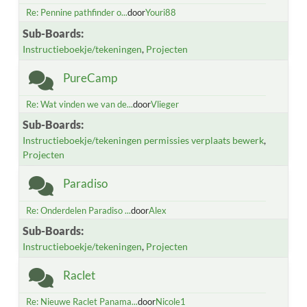
Re: Pennine pathfinder o...
door
Youri88
Sub-Boards
Instructieboekje/tekeningen
Projecten
PureCamp
Re: Wat vinden we van de...
door
Vlieger
Sub-Boards
Instructieboekje/tekeningen permissies verplaats bewerk
Projecten
Paradiso
Re: Onderdelen Paradiso ...
door
Alex
Sub-Boards
Instructieboekje/tekeningen
Projecten
Raclet
Re: Nieuwe Raclet Panama...
door
Nicole1