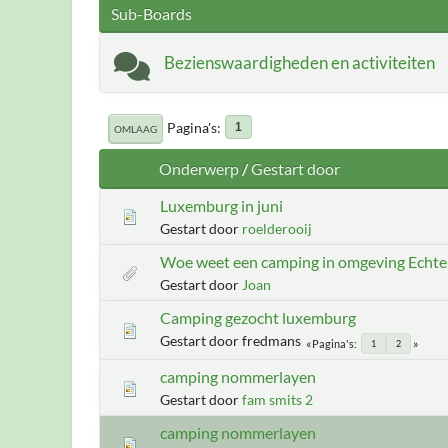
Sub-Boards
Bezienswaardigheden en activiteiten
Pagina's
1
OMLAAG
Onderwerp
/
Gestart door
Luxemburg in juni
Gestart door
roelderooij
Woe weet een camping in omgeving Echte
Gestart door
Joan
Camping gezocht luxemburg
Gestart door fredmans
Pagina's
1
2
camping nommerlayen
Gestart door
fam smits 2
camping nommerlayen