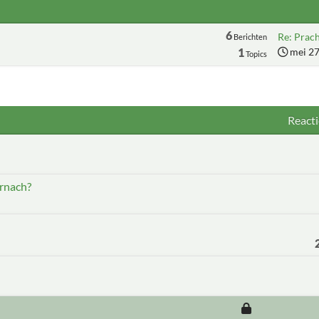
6
Re: Pracht
Berichten
1
mei 27
Topics
Reacti
rnach?