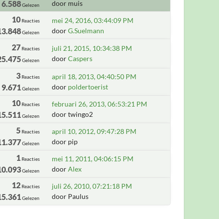
6.588
door muis
Gelezen
10
mei 24, 2016, 03:44:09 PM
Reacties
13.848
door
G.Suelmann
Gelezen
27
juli 21, 2015, 10:34:38 PM
Reacties
25.475
door
Caspers
Gelezen
3
april 18, 2013, 04:40:50 PM
Reacties
9.671
door
poldertoerist
Gelezen
10
februari 26, 2013, 06:53:21 PM
Reacties
15.511
door twingo2
Gelezen
5
april 10, 2012, 09:47:28 PM
Reacties
11.377
door pip
Gelezen
1
mei 11, 2011, 04:06:15 PM
Reacties
10.093
door
Alex
Gelezen
12
juli 26, 2010, 07:21:18 PM
Reacties
15.361
door Paulus
Gelezen