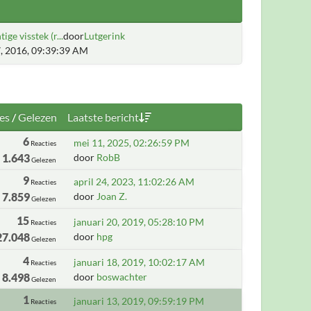
ige visstek (r...
door
Lutgerink
, 2016, 09:39:39 AM
es
/
Gelezen
Laatste bericht
6
mei 11, 2025, 02:26:59 PM
Reacties
1.643
door
RobB
Gelezen
9
april 24, 2023, 11:02:26 AM
Reacties
7.859
door
Joan Z.
Gelezen
15
januari 20, 2019, 05:28:10 PM
Reacties
27.048
door
hpg
Gelezen
4
januari 18, 2019, 10:02:17 AM
Reacties
8.498
door
boswachter
Gelezen
1
januari 13, 2019, 09:59:19 PM
Reacties