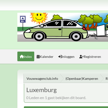
Index
Kalender
Inloggen
Registreren
Vouwwagenclub.info
(Openbaar)Kamperen
R
Luxemburg
0 Leden en 1 gast bekijken dit board.