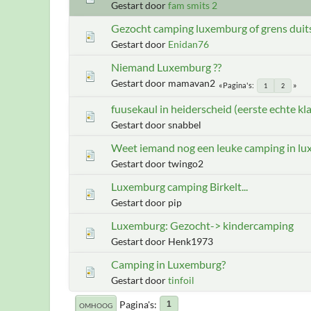
Gestart door
fam smits 2
Gezocht camping luxemburg of grens dui
Gestart door
Enidan76
Niemand Luxemburg ??
Gestart door mamavan2
Pagina's
1
2
fuusekaul in heiderscheid (eerste echte kl
Gestart door snabbel
Weet iemand nog een leuke camping in lux
Gestart door twingo2
Luxemburg camping Birkelt...
Gestart door pip
Luxemburg: Gezocht-> kindercamping
Gestart door Henk1973
Camping in Luxemburg?
Gestart door
tinfoil
Pagina's
1
OMHOOG