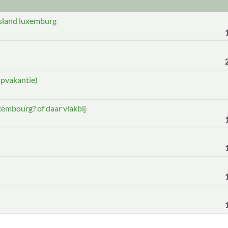
tsland luxemburg
apvakantie)
embourg? of daar vlakbij