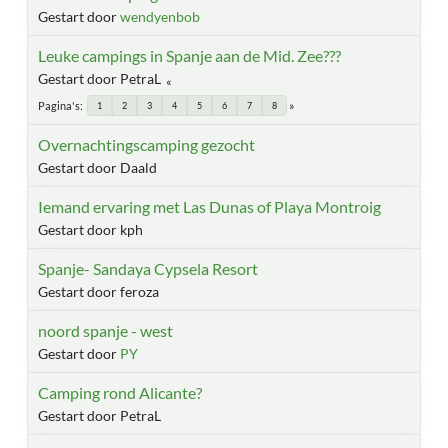
Gestart door
wendyenbob
Leuke campings in Spanje aan de Mid. Zee???
Gestart door PetraL
Pagina's
1
2
3
4
5
6
7
8
Overnachtingscamping gezocht
Gestart door Daald
Iemand ervaring met Las Dunas of Playa Montroig
Gestart door kph
Spanje- Sandaya Cypsela Resort
Gestart door feroza
noord spanje - west
Gestart door
PY
Camping rond Alicante?
Gestart door PetraL