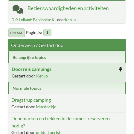
Bezienswaardigheden en activiteiten
DK: Lolland: Bandholm: K...
door
KenJo
Pagina's
1
OMLAAG
Onderwerp
/
Gestart door
Belangrijke topics
Doorreis campings
Gestart door
KenJo
Normale topics
Dragstrup camping
Gestart door
Murdockje
Denemarken en trekken in de zomer.. reserveren
nodig?
Gestart door
poldertoerist