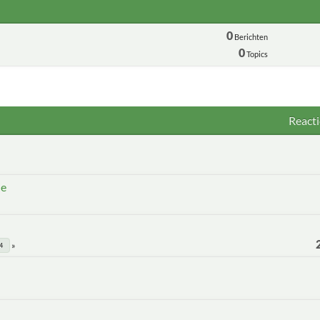
0
Berichten
0
Topics
Reacti
ie
4