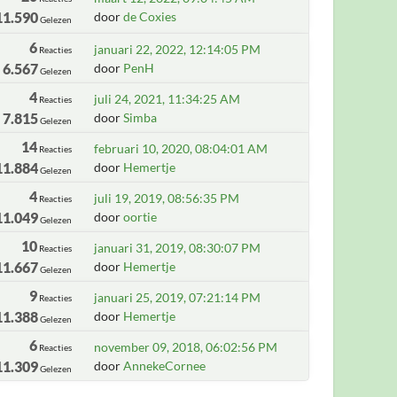
11.590
door
de Coxies
Gelezen
6
januari 22, 2022, 12:14:05 PM
Reacties
6.567
door
PenH
Gelezen
4
juli 24, 2021, 11:34:25 AM
Reacties
7.815
door
Simba
Gelezen
14
februari 10, 2020, 08:04:01 AM
Reacties
11.884
door
Hemertje
Gelezen
4
juli 19, 2019, 08:56:35 PM
Reacties
11.049
door
oortie
Gelezen
10
januari 31, 2019, 08:30:07 PM
Reacties
11.667
door
Hemertje
Gelezen
9
januari 25, 2019, 07:21:14 PM
Reacties
11.388
door
Hemertje
Gelezen
6
november 09, 2018, 06:02:56 PM
Reacties
11.309
door
AnnekeCornee
Gelezen