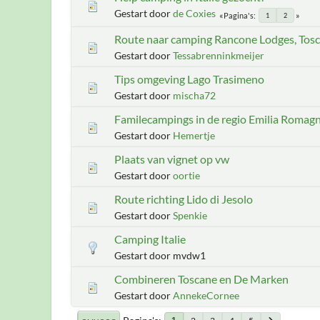
Gestart door
de Coxies
Pagina's
1
2
Route naar camping Rancone Lodges, Tosca
Gestart door
Tessabrenninkmeijer
Tips omgeving Lago Trasimeno
Gestart door
mischa72
Familecampings in de regio Emilia Romagn
Gestart door
Hemertje
Plaats van vignet op vw
Gestart door
oortie
Route richting Lido di Jesolo
Gestart door
Spenkie
Camping Italie
Gestart door mvdw1
Combineren Toscane en De Marken
Gestart door
AnnekeCornee