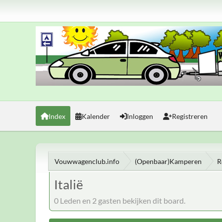
Index
Kalender
Inloggen
Registreren
Vouwwagenclub.info
(Openbaar)Kamperen
R
Italië
0 Leden en 2 gasten bekijken dit board.