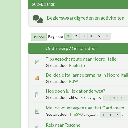
Sub-Boards
Bezienswaardigheden en activiteiten
Pagina's
2
3
4
5
1
OMLAAG
Onderwerp
/
Gestart door
Tips gezocht route naar Noord Italie
Gestart door
Raphisto
De ideale Italiaanse camping in Noord Ital
Gestart door
PdW
Hoe doen jullie dat onderweg?
Gestart door akiwalker
Pagina's
1
2
3
Met de vouwwagen naar het Gardameer.
Gestart door
TimS90
Pagina's
1
2
3
Reis naar Toscane