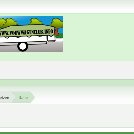
eizen
Italië