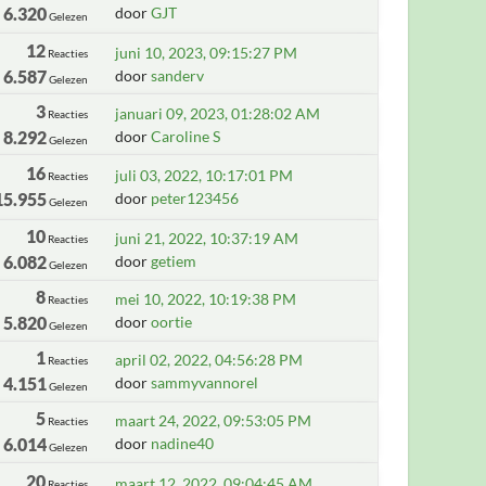
6.320
door
GJT
Gelezen
12
juni 10, 2023, 09:15:27 PM
Reacties
6.587
door
sanderv
Gelezen
3
januari 09, 2023, 01:28:02 AM
Reacties
8.292
door
Caroline S
Gelezen
16
juli 03, 2022, 10:17:01 PM
Reacties
15.955
door
peter123456
Gelezen
10
juni 21, 2022, 10:37:19 AM
Reacties
6.082
door
getiem
Gelezen
8
mei 10, 2022, 10:19:38 PM
Reacties
5.820
door
oortie
Gelezen
1
april 02, 2022, 04:56:28 PM
Reacties
4.151
door
sammyvannorel
Gelezen
5
maart 24, 2022, 09:53:05 PM
Reacties
6.014
door
nadine40
Gelezen
20
maart 12, 2022, 09:04:45 AM
Reacties