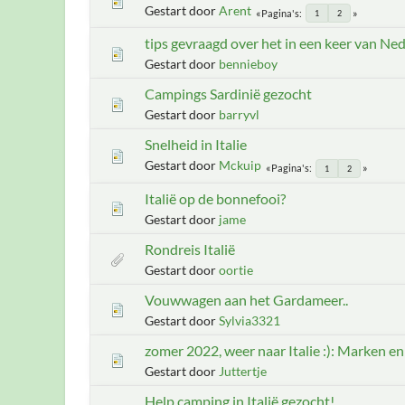
Gestart door
Arent
Pagina's
1
2
tips gevraagd over het in een keer van Nede
Gestart door
bennieboy
Campings Sardinië gezocht
Gestart door
barryvl
Snelheid in Italie
Gestart door
Mckuip
Pagina's
1
2
Italië op de bonnefooi?
Gestart door
jame
Rondreis Italië
Gestart door
oortie
Vouwwagen aan het Gardameer..
Gestart door
Sylvia3321
zomer 2022, weer naar Italie :): Marken e
Gestart door
Juttertje
Help camping in Italië gezocht!