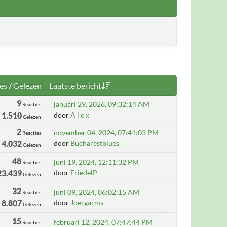
es
/
Gelezen
Laatste bericht
9
januari 29, 2026, 09:32:14 AM
Reacties
1.510
door
A l e x
Gelezen
2
november 04, 2024, 07:41:03 PM
Reacties
4.032
door
Bucharestblues
Gelezen
48
juni 19, 2024, 12:11:32 PM
Reacties
23.439
door
FriedelP
Gelezen
32
juni 09, 2024, 06:02:15 AM
Reacties
8.807
door
Joergarms
Gelezen
15
februari 12, 2024, 07:47:44 PM
Reacties