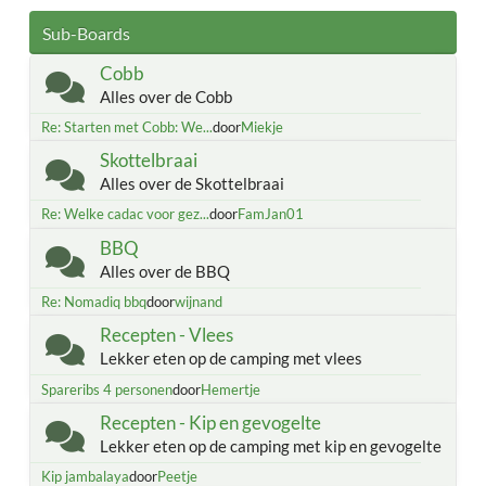
Sub-Boards
Cobb
Alles over de Cobb
Re: Starten met Cobb: We...
door
Miekje
Skottelbraai
Alles over de Skottelbraai
Re: Welke cadac voor gez...
door
FamJan01
BBQ
Alles over de BBQ
Re: Nomadiq bbq
door
wijnand
Recepten - Vlees
Lekker eten op de camping met vlees
Spareribs 4 personen
door
Hemertje
Recepten - Kip en gevogelte
Lekker eten op de camping met kip en gevogelte
Kip jambalaya
door
Peetje