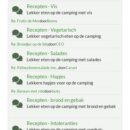
Recepten - Vis
Lekker eten op de camping met vis
Re: Fruits de Mer
door
Bonny
Recepten - Vegetarisch
Lekker vegetarisch eten op de camping
Re: Broodjes op de bbq
door
CEO
Recepten - Salades
Lekker eten op de camping met salades
Re: Kidneybonensalade me...
door
Carani
Recepten - Hapjes
Lekkere hapjes voor op de camping
Re: Banaan met rolo
door
lauty
Recepten - brood en gebak
Lekker eten op de camping met brood en gebak
Recepten - Intoleranties
Lekker eten op de camping met voedsel-