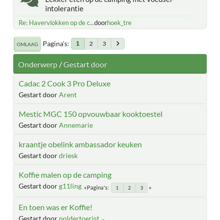
intolerantie
Re: Havervlokken op de c...
door
hoek_tre
Pagina's
2
3
1
OMLAAG
Onderwerp
/
Gestart door
Cadac 2 Cook 3 Pro Deluxe
Gestart door
Arent
Mestic MGC 150 opvouwbaar kooktoestel
Gestart door
Annemarie
kraantje obelink ambassador keuken
Gestart door
driesk
Koffie malen op de camping
Gestart door
g11ling
Pagina's
1
2
3
En toen was er Koffie!
Gestart door
poldertoerist