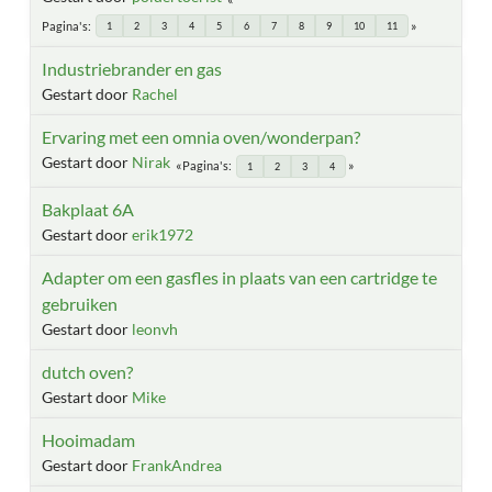
Pagina's
1
2
3
4
5
6
7
8
9
10
11
Industriebrander en gas
Gestart door
Rachel
Ervaring met een omnia oven/wonderpan?
Gestart door
Nirak
Pagina's
1
2
3
4
Bakplaat 6A
Gestart door
erik1972
Adapter om een gasfles in plaats van een cartridge te
gebruiken
Gestart door
leonvh
dutch oven?
Gestart door
Mike
Hooimadam
Gestart door
FrankAndrea