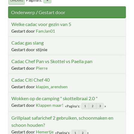
OMLAAG
Onderwerp
/
Gestart door
Welke cadac voor gezin van 5
Gestart door
FamJan01
Cadac gas slang
Gestart door stijnie
Cadac Chef Pan vs Skottel vs Paella pan
Gestart door
Pierre
Cadac Citi Chef 40
Gestart door
klapjes_arendsen
Wokken op de camping " skottelbraai 2.0 "
Gestart door
Klappen maar!
Pagina's
1
2
3
Grillplaat safarichef 2 gebruiken, schoonmaken en
schoon houden?
Gestart door
Hemertje
Pagina's
1
2