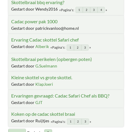
Skottelbraai bbq ervaring?
Gestart door Wendy2016
Pagina's
1
2
3
4
Cadac power pak 1000
Gestart door patrickvanloo@home.nl
Ervaring Cadac skottel Safari chef
Gestart door
Alberik
Pagina's
1
2
3
Skottelbraai perikelen (opbergen poten)
Gestart door
G.Suelmann
Kleine skottel vs grote skottel.
Gestart door
KlapJoeri
Ervaringen gevraagd: Cadac Safari Chef als BBQ?
Gestart door
GJT
Koken op de cadac skottel braai
Gestart door Ruijtjes
Pagina's
1
2
3