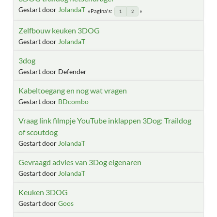
Gestart door
JolandaT
Pagina's
1
2
Zelfbouw keuken 3DOG
Gestart door
JolandaT
3dog
Gestart door Defender
Kabeltoegang en nog wat vragen
Gestart door
BDcombo
Vraag link filmpje YouTube inklappen 3Dog: Traildog
of scoutdog
Gestart door
JolandaT
Gevraagd advies van 3Dog eigenaren
Gestart door
JolandaT
Keuken 3DOG
Gestart door
Goos