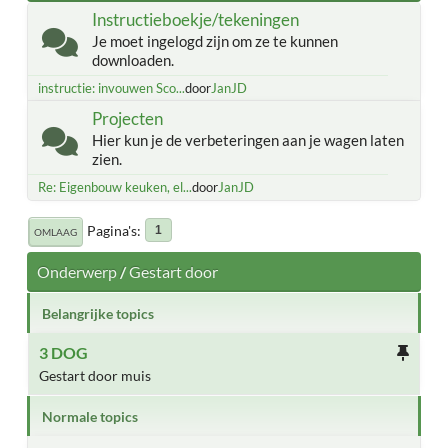
Instructieboekje/tekeningen
Je moet ingelogd zijn om ze te kunnen
downloaden.
instructie: invouwen Sco...
door
JanJD
Projecten
Hier kun je de verbeteringen aan je wagen laten
zien.
Re: Eigenbouw keuken, el...
door
JanJD
Pagina's
1
OMLAAG
Onderwerp
/
Gestart door
Belangrijke topics
3 DOG
Gestart door muis
Normale topics