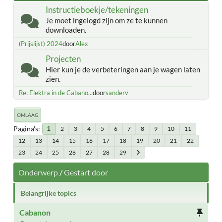
Instructieboekje/tekeningen
Je moet ingelogd zijn om ze te kunnen
downloaden.
(Prijslijst) 2024
door
Alex
Projecten
Hier kun je de verbeteringen aan je wagen laten
zien.
Re: Elektra in de Cabano...
door
sanderv
OMLAAG
Pagina's
2
3
4
5
6
7
8
9
10
11
1
12
13
14
15
16
17
18
19
20
21
22
23
24
25
26
27
28
29
Onderwerp
/
Gestart door
Belangrijke topics
Cabanon