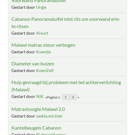
Voorwand Panoramaluifel
Gestart door
Urgje
Cabanon Panoramaluifel mist rits om voorwand erin
te ritsen
Gestart door
Aivurt
Malawi matras steun verbogen
Gestart door
Koentje
Diameter van buizen
Gestart door
KoenZelf
Hulp gevraagd bij probleem met led achterverlichting
(Malawi)
Gestart door
N|K
Pagina's
1
2
Matrashoogte Malawi 2.0
Gestart door
saskia.michiel
Kantelbeugels Cabanon
Gestart door
PieterenYvonne