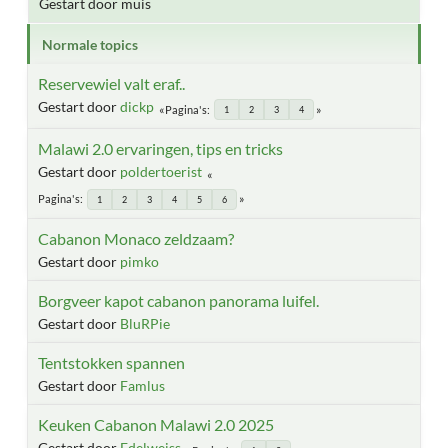
Gestart door muis
Normale topics
Reservewiel valt eraf..
Gestart door
dickp
Pagina's
1
2
3
4
Malawi 2.0 ervaringen, tips en tricks
Gestart door
poldertoerist
Pagina's
1
2
3
4
5
6
Cabanon Monaco zeldzaam?
Gestart door
pimko
Borgveer kapot cabanon panorama luifel.
Gestart door
BluRPie
Tentstokken spannen
Gestart door
Famlus
Keuken Cabanon Malawi 2.0 2025
Gestart door
Edelweiss