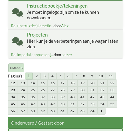
Instructieboekje/tekeningen
Je moet ingelogd zijn om ze te kunnen
downloaden.
Re: (Instrukties)Jametic...
door
Alex
Projecten
Hier kun je de verbeteringen aan je wagen laten
zien.
Re: imperial aanpassen j...
door
patser
OMLAAG
Pagina's
2
3
4
5
6
7
8
9
10
11
1
12
13
14
15
16
17
18
19
20
21
22
23
24
25
26
27
28
29
30
31
32
33
34
35
36
37
38
39
40
41
42
43
44
45
46
47
48
49
50
51
52
53
54
55
56
57
58
59
60
61
62
63
64
Onderwerp
/
Gestart door