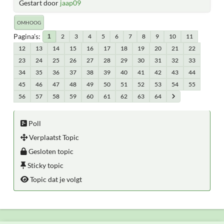
Gestart door
jaap09
OMHOOG
Pagina's
2
3
4
5
6
7
8
9
10
11
1
12
13
14
15
16
17
18
19
20
21
22
23
24
25
26
27
28
29
30
31
32
33
34
35
36
37
38
39
40
41
42
43
44
45
46
47
48
49
50
51
52
53
54
55
56
57
58
59
60
61
62
63
64
Poll
Verplaatst Topic
Gesloten topic
Sticky topic
Topic dat je volgt