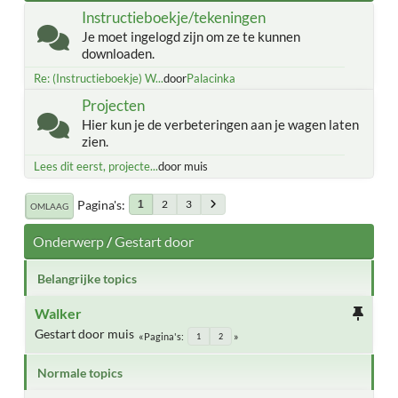
Instructieboekje/tekeningen
Je moet ingelogd zijn om ze te kunnen
downloaden.
Re: (Instructieboekje) W...
door
Palacinka
Projecten
Hier kun je de verbeteringen aan je wagen laten
zien.
Lees dit eerst, projecte...
door muis
Pagina's
2
3
1
OMLAAG
Onderwerp
/
Gestart door
Belangrijke topics
Walker
Gestart door muis
Pagina's
1
2
Normale topics