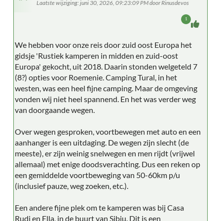
Laatste wijziging
: juni 30, 2026, 09:23:09 PM door Rinusdevos
1
We hebben voor onze reis door zuid oost Europa het
gidsje 'Rustiek kamperen in midden en zuid-oost
Europa' gekocht, uit 2018. Daarin stonden welgeteld 7
(8?) opties voor Roemenie. Camping Tural, in het
westen, was een heel fijne camping. Maar de omgeving
vonden wij niet heel spannend. En het was verder weg
van doorgaande wegen.
Over wegen gesproken, voortbewegen met auto en een
aanhanger is een uitdaging. De wegen zijn slecht (de
meeste), er zijn weinig snelwegen en men rijdt (vrijwel
allemaal) met enige doodsverachting. Dus een reken op
een gemiddelde voortbeweging van 50-60km p/u
(inclusief pauze, weg zoeken, etc.).
Een andere fijne plek om te kamperen was bij Casa
Rudi en Ella, in de buurt van Sibiu. Dit is een