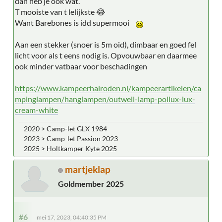
dan heb je ook wat.
T mooiste van t lelijkste 😂
Want Barebones is idd supermooi
Aan een stekker (snoer is 5m oid), dimbaar en goed fel
licht voor als t eens nodig is. Opvouwbaar en daarmee
ook minder vatbaar voor beschadingen
https://www.kampeerhalroden.nl/kampeerartikelen/ca
mpinglampen/hanglampen/outwell-lamp-pollux-lux-
cream-white
2020 > Camp-let GLX 1984
2023 > Camp-let Passion 2023
2025 > Holtkamper Kyte 2025
martjeklap
Goldmember 2025
#6
mei 17, 2023, 04:40:35 PM