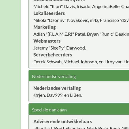
Michele "Illori" Davis, Irisado, AngelinaBelle, 
Lokaliseerders
Nikola "Dzonny" Novaković, m4z, Francisco "d3
Marketing
Adish "(F.L.A.M.E.R)" Patel, Bryan "Runic" Deak
Webmasters
Jeremy "SleePy" Darwood.
Serverbeheerders
Derek Schwab, Michael Johnson, en Liroy van Ho
Nederlandse vertaling
Nederlandse vertaling
@rjen, Dav999, en LiBen.
Speciale dank aan
Adviserende ontwikkelaars
albertlast, Brett Flannigan, Mark Rose, René-Gil