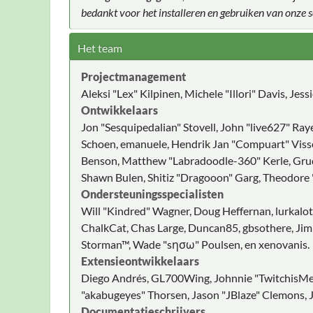
bedankt voor het installeren en gebruiken van onze
Het team
Projectmanagement
Aleksi "Lex" Kilpinen, Michele "Illori" Davis, Jes
Ontwikkelaars
Jon "Sesquipedalian" Stovell, John "live627" Ray
Schoen, emanuele, Hendrik Jan "Compuart" Visser
Benson, Matthew "Labradoodle-360" Kerle, Grudg
Shawn Bulen, Shitiz "Dragooon" Garg, Theodore "
Ondersteuningsspecialisten
Will "Kindred" Wagner, Doug Heffernan, lurkalot,
ChalkCat, Chas Large, Duncan85, gbsothere, JimM
Storman™, Wade "sησω" Poulsen, en xenovanis.
Extensieontwikkelaars
Diego Andrés, GL700Wing, Johnnie "TwitchisMen
"akabugeyes" Thorsen, Jason "JBlaze" Clemons, J
Documentatieschrijvers