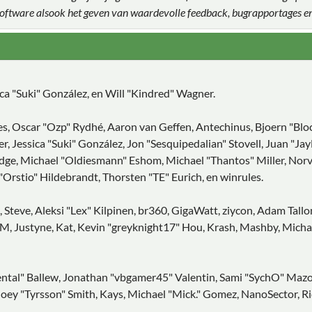
 software alsook het geven van waardevolle feedback, bugrapportages e
sica "Suki" González, en Will "Kindred" Wagner.
es, Oscar "Ozp" Rydhé, Aaron van Geffen, Antechinus, Bjoern "Blo
, Jessica "Suki" González, Jon "Sesquipedalian" Stovell, Juan "J
e, Michael "Oldiesmann" Eshom, Michael "Thantos" Miller, Norv, P
Orstio" Hildebrandt, Thorsten "TE" Eurich, en winrules.
 Steve, Aleksi "Lex" Kilpinen, br360, GigaWatt, ziycon, Adam Tall
, Justyne, Kat, Kevin "greyknight17" Hou, Krash, Mashby, Michael 
tal" Ballew, Jonathan "vbgamer45" Valentin, Sami "SychO" Mazou
oey "Tyrsson" Smith, Kays, Michael "Mick." Gomez, NanoSector, Ric