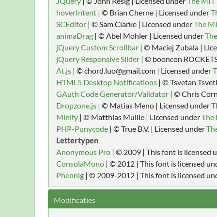
JQuery
| © John Resig | Licensed under
The MIT 
hoverIntent
| © Brian Cherne | Licensed under
T
SCEditor
| © Sam Clarke | Licensed under
The MI
animaDrag
| © Abel Mohler | Licensed under
The
jQuery Custom Scrollbar
| © Maciej Zubala | Li
jQuery Responsive Slider
| © booncon ROCKETS 
At.js
| © chord.luo@gmail.com | Licensed under
T
HTML5 Desktop Notifications
| © Tsvetan Tsvet
GAuth Code Generator/Validator
| © Chris Corn
Dropzone.js
| © Matias Meno | Licensed under
T
Minify
| © Matthias Mullie | Licensed under
The 
PHP-Punycode
| © True B.V. | Licensed under
The
Lettertypen
Anonymous Pro
| © 2009 | This font is licensed
ConsolaMono
| © 2012 | This font is licensed u
Phennig
| © 2009-2012 | This font is licensed un
Modificaties