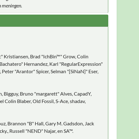
n meningen.
c" Kristiansen, Brad "IchBin™" Grow, Colin
ayBachatero" Hernandez, Karl "RegularExpression"
eter "Arantor" Spicer, Selman "[SiNaN]" Eser,
on, Bigguy, Bruno "margarett" Alves, CapadY,
Colin Blaber, Old Fossil, S-Ace, shadav,
z, Brannon "B" Hall, Gary M. Gadsdon, Jack
ky., Russell "NEND" Najar, en SA™.