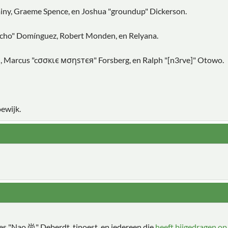
Chainy, Graeme Spence, en Joshua "groundup" Dickerson.
vcho" Domínguez, Robert Monden, en Relyana.
in, Marcus "cσσкιє мσηѕтєя" Forsberg, en Ralph "[n3rve]" Otowo.
ewijk.
les "Nao 尚" Deberdt, tinoest, en iedereen die
heeft bijgedragen o