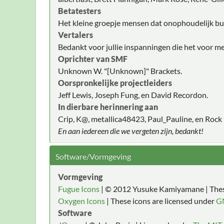
Betatesters
Het kleine groepje mensen dat onophoudelijk bug
Vertalers
Bedankt voor jullie inspanningen die het voor m
Oprichter van SMF
Unknown W. "[Unknown]" Brackets.
Oorspronkelijke projectleiders
Jeff Lewis, Joseph Fung, en David Recordon.
In dierbare herinnering aan
Crip, K@, metallica48423, Paul_Pauline, en Rock 
En aan iedereen die we vergeten zijn, bedankt!
Software/Vormgeving
Vormgeving
Fugue Icons
| © 2012 Yusuke Kamiyamane | These
Oxygen Icons
| These icons are licensed under
G
Software