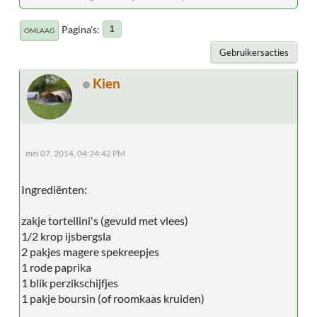
Pagina's
1
OMLAAG
Gebruikersacties
Kien
mei 07, 2014, 04:24:42 PM
Ingrediënten:
zakje tortellini's (gevuld met vlees)
1/2 krop ijsbergsla
2 pakjes magere spekreepjes
1 rode paprika
1 blik perzikschijfjes
1 pakje boursin (of roomkaas kruiden)