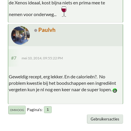
de Xenos ideaal, kost bijna niets en prima mee te
nemen voor onderweg...
Paulvh
#7
mei 10, 2014, 09:55:22 PM
Geweldig recept, erg lekker. En de calorieën?. No
problem kwestie bij het boodschappen een ingrediënt
vergeten kun je nl nog een keer naar de super lopen.
Pagina's
1
OMHOOG
Gebruikersacties