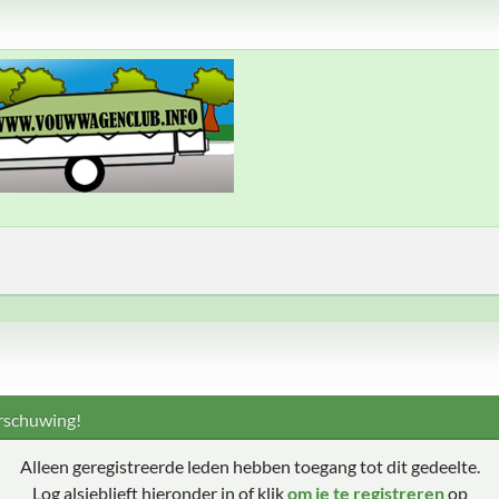
schuwing!
Alleen geregistreerde leden hebben toegang tot dit gedeelte.
Log alsjeblieft hieronder in of klik
om je te registreren
op