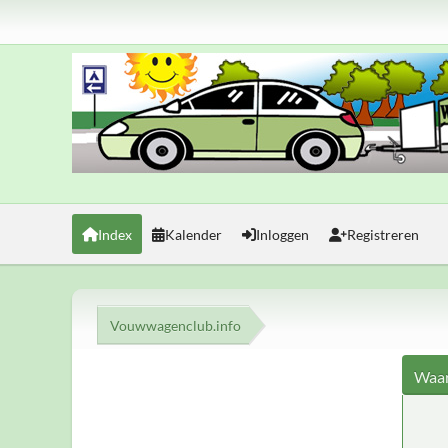
Index
Kalender
Inloggen
Registreren
Vouwwagenclub.info
Waar