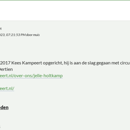
M
2023, 07:21:53 PM door muis
 2017 Kees Kampeert opgericht, hij is aan de slag gegaan met cir
ertien
ert.nl/over-ons/jelle-holtkamp
ert.nl/
eden
s