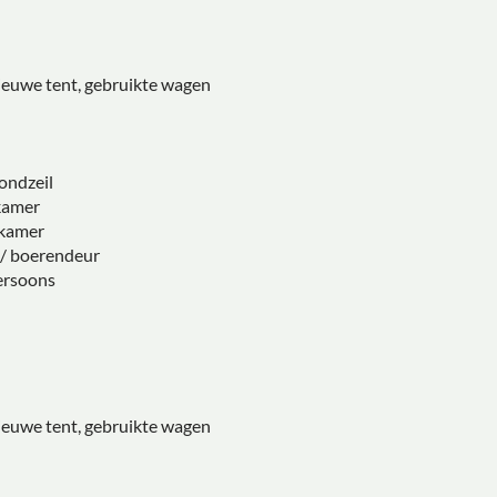
:
euwe tent, gebruikte wagen
ondzeil
kamer
nkamer
/ boerendeur
persoons
:
euwe tent, gebruikte wagen