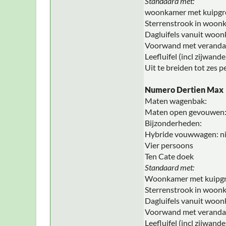
Standaard met:
woonkamer met kuipgr
Sterrenstrook in woon
Dagluifels vanuit woo
Voorwand met veranda
Leefluifel (incl zijwa
Uit te breiden tot zes 
Numero Dertien Max
Maten wagenbak:
Maten open gevouwen
Bijzonderheden:
Hybride vouwwagen: ni
Vier persoons
Ten Cate doek
Standaard met:
Woonkamer met kuipgr
Sterrenstrook in woon
Dagluifels vanuit woo
Voorwand met veranda
Leefluifel (incl zijwa