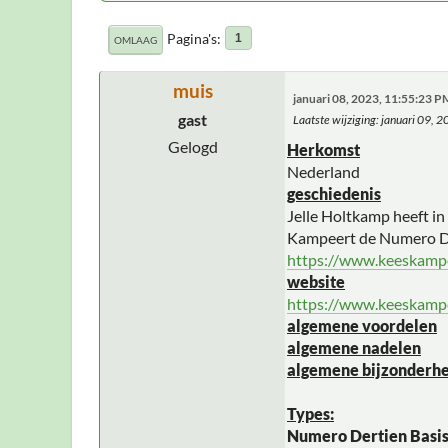
Pagina's
1
OMLAAG
muis
januari 08, 2023, 11:55:23 P
gast
Laatste wijziging
: januari 09, 
Gelogd
Herkomst
Nederland
geschiedenis
Jelle Holtkamp heeft in
Kampeert de Numero D
https://www.keeskampe
website
https://www.keeskampe
algemene voordelen
algemene nadelen
algemene bijzonderh
Types:
Numero Dertien Basi