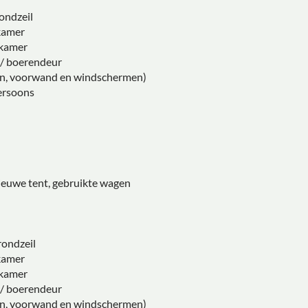
ondzeil
kamer
nkamer
/ boerendeur
nden, voorwand en windschermen)
persoons
:
euwe tent, gebruikte wagen
ondzeil
kamer
nkamer
/ boerendeur
nden, voorwand en windschermen)